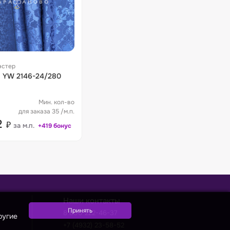
эстер
80
Мин. кол-во
для заказа 35 /м.п.
2
₽
за м.п.
+419 бонус
Наши контакты
8 800 222-46-37
ругие
+7 (4932) 23-58-52