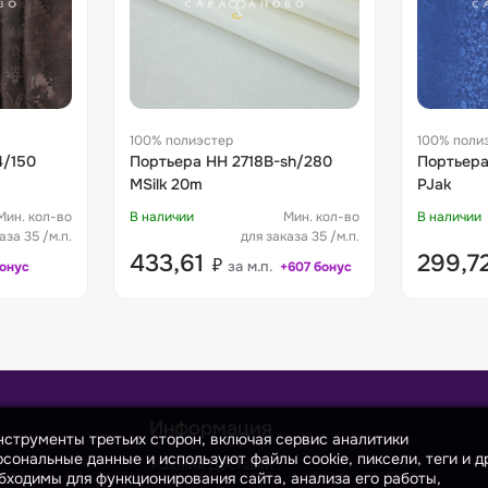
100% полиэстер
100% поли
Портьера HH 2718B-sh/280
Портьера YW 2146-24/2
MSilk 20m
PJak
Мин. кол-во
В наличии
Мин. кол-во
В наличии
аза 35 /м.п.
для заказа 35 /м.п.
433,61
299,7
₽
за м.п.
бонус
+607 бонус
Информация
инструменты третьих сторон, включая сервис аналитики
сональные данные и используют файлы cookie, пиксели, теги и д
Условия Доставки
бходимы для функционирования сайта, анализа его работы,