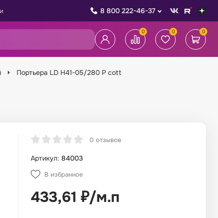
8 800 222-46-37
и
0
0
0
й
Портьера LD H41-05/280 P cott
0 отзывов
Артикул:
84003
В избранное
433,61
₽
/
м.п