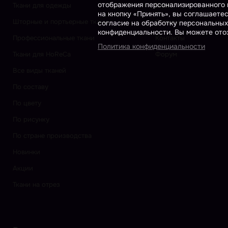
отображения персонализированного к
Ткани для одежды
Блог
на кнопку «Принять», вы соглашаете
Шторные и портьерные ткани
Отзывы
согласие на обработку персональных
конфиденциальности. Вы можете отоз
Профессиональные ткани
Контакты
Политика конфиденциальности
Ткани для HoReCa
Форум
Все виды тканей
По составу
По цвету
По рисунку
По стране производства
Новинки
Акции
Ткани на отрез