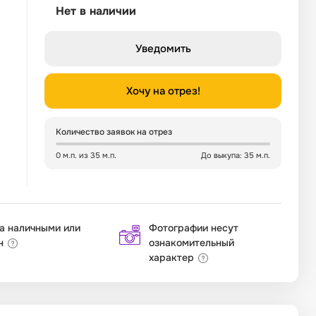
Нет в наличии
Уведомить
Хочу на отрез!
Количество заявок на отрез
0 м.п. из 35 м.п.
До выкупа: 35 м.п.
а наличными или
Фотографии несут
н
ознакомительный
характер