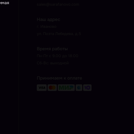
жимая
sales@sarafanovo.com
Наш адрес
г. Иваново
ул. Поэта Лебедева, д.5
Время работы
Пн-Пт с 9.00 до 18.00
Сб-Вс: выходной
Принимаем к оплате