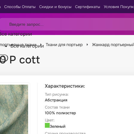
а
Способы Оплаты
Скидки и бонусы
Сертификаты
Условия Покупк
Все категории
портьерные ткани
Ткани для портьер
Жаккард портьерны
Все категории
 P cott
Характеристики:
Тип рисунка:
Абстракция
Состав ткани
100% полиэстер
Цвет:
Зеленый
Страна производства