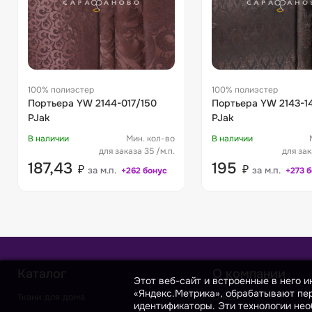
100% полиэстер
100% полиэстер
Портьера YW 2144-017/150
Портьера YW 2143-14/150
PJak
PJak
В наличии
Мин. кол-во
В наличии
для заказа 35 /м.п.
для зак
187,43
195
₽
₽
за м.п.
за м.п.
+262 бонус
+273 
Каталог
О компании
Этот веб-сайт и встроенные в него 
«Яндекс.Метрика», обрабатывают пер
Ткани для дома
О нас
идентификаторы. Эти технологии нео