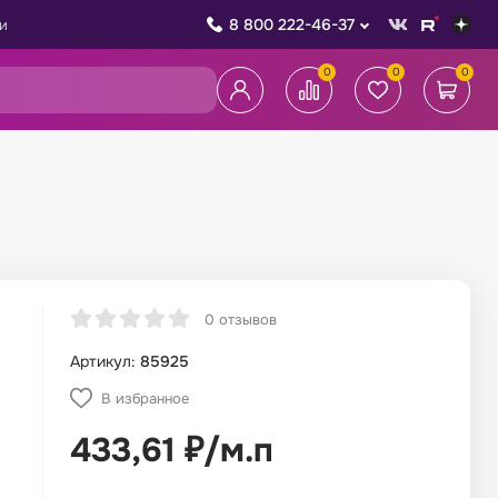
8 800 222-46-37
и
0
0
0
0 отзывов
Артикул:
85925
В избранное
433,61
₽
/
м.п