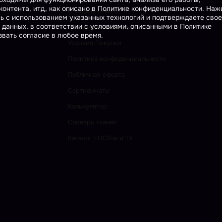
онтента, итд, как описано в Политике конфиденциальности. На
Способы Оплаты
сь с использованием указанных технологий и подтверждаете свое
 данных, в соответствии с условиями, описанными в Политике
Как получить Скидку
вать согласие в любое время.
Условия Покупки
Политика конфиденциальности
Публичная оферта
Сертификаты
Калькулятор
Словарь тканей
Каталог ГОСТов и ТУ