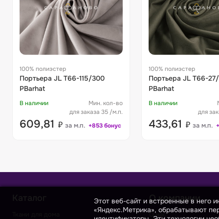
100% полиэстер
100% полиэстер
Портьера JL T66-115/300
Портьера JL T66-27
PBarhat
PBarhat
В наличии
Мин. кол-во
В наличии
для заказа 35 /м.п.
для зак
609,81
433,61
₽
₽
за м.п.
за м.п.
+853 бонус
Каталог
О компании
Этот веб-сайт и встроенные в него 
«Яндекс.Метрика», обрабатывают пер
Ткани для дома
О нас
идентификаторы. Эти технологии нео