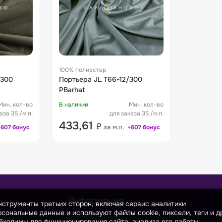
100% полиэстер
/300
Портьера JL T66-12/300
PBarhat
Мин. кол-во
В наличии
Мин. кол-во
аза 35 /м.п.
для заказа 35 /м.п.
433,61
₽
за м.п.
+607 бонус
+607 бонус
Информация
инструменты третьих сторон, включая сервис аналитики
сональные данные и используют файлы cookie, пиксели, теги и д
Условия Доставки
бходимы для функционирования сайта, анализа его работы,