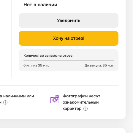
Нет в наличии
Уведомить
Хочу на отрез!
Количество заявок на отрез
0 м.п. из 35 м.п.
До выкупа: 35 м.п.
а наличными или
Фотографии несут
н
ознакомительный
характер