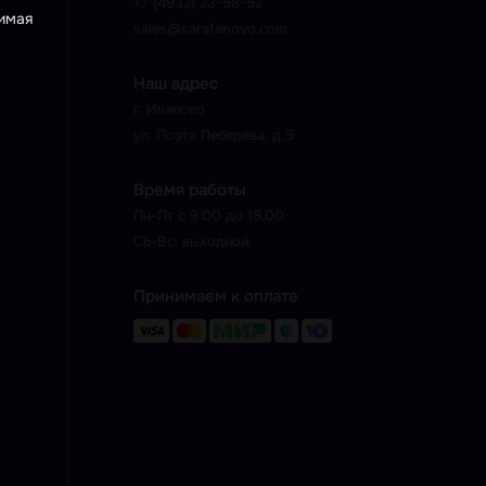
+7 (4932) 23-58-52
жимая
sales@sarafanovo.com
Наш адрес
г. Иваново
ул. Поэта Лебедева, д.5
Время работы
Пн-Пт с 9.00 до 18.00
Сб-Вс: выходной
Принимаем к оплате