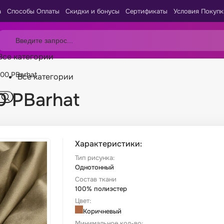
а
Способы Оплаты
Скидки и бонусы
Сертификаты
Условия Покупк
Все категории
00 PBarhat
Все категории
0 PBarhat
Характеристики:
Тип рисунка:
Однотонный
Состав ткани
100% полиэстер
Цвет:
Коричневый
Минимальное кол-во: