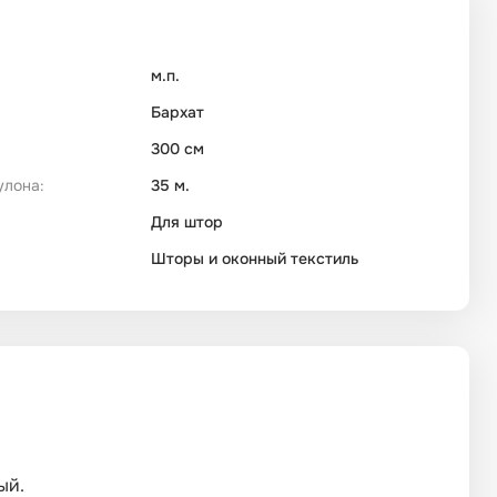
м.п.
Бархат
300 см
улона:
35 м.
Для штор
Шторы и оконный текстиль
ый.