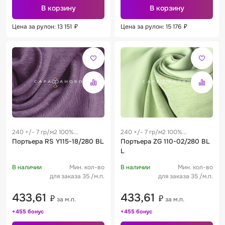
В корзину
В корзину
Цена за рулон: 13 151
₽
Цена за рулон: 15 176
₽
240 +/- 7 гр/м2 100%
240 +/- 7 гр/м2 100%
полиэстер
Портьера RS Y115-18/280 BL
полиэстер
Портьера ZG 110-02/280 BL
L
В наличии
Мин. кол-во
В наличии
Мин. кол-во
для заказа 35 /м.п.
для заказа 35 /м.п.
433,61
433,61
₽
₽
за м.п.
за м.п.
+455 бонус
+455 бонус