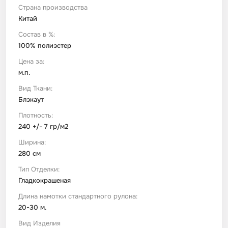
Страна производства
Китай
Футер
Имитации материалов
Состав в %:
100% полиэстер
Шелк Армани
Цена за:
м.п.
Штапель
Вид Ткани:
Блэкаут
Плотность:
240 +/- 7 гр/м2
Ширина:
280 см
Тип Отделки:
Гладкокрашеная
Длина намотки стандартного рулона:
20-30 м.
Вид Изделия