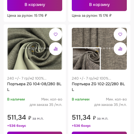
В корзину
В корзину
Цена за рулон: 15 176
₽
Цена за рулон: 15 176
₽
240 +/- 7 гр/м2 100%
240 +/- 7 гр/м2 100%
полиэстер
Портьера ZG 104-08/280 BL
полиэстер
Портьера ZG 102-22/280 BL
L
L
В наличии
Мин. кол-во
В наличии
Мин. кол-во
для заказа 35 /м.п.
для заказа 35 /м.п.
511,34
511,34
₽
₽
за м.п.
за м.п.
+536 бонус
+536 бонус