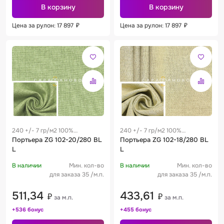
В корзину
В корзину
Цена за рулон: 17 897
₽
Цена за рулон: 17 897
₽
240 +/- 7 гр/м2 100%
240 +/- 7 гр/м2 100%
полиэстер
Портьера ZG 102-20/280 BL
полиэстер
Портьера ZG 102-18/280 BL
L
L
В наличии
Мин. кол-во
В наличии
Мин. кол-во
для заказа 35 /м.п.
для заказа 35 /м.п.
511,34
433,61
₽
₽
за м.п.
за м.п.
+536 бонус
+455 бонус