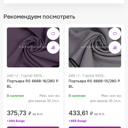
Рекомендуем посмотреть
240 +/- 7 гр/м2 100%
240 +/- 7 гр/м2 100%
полиэстер
Портьера RS 6668-16/280 P
полиэстер
Портьера RS 6668-15/280 P
BL
BL
В наличии
Мин. кол-во
В наличии
Мин. кол-во
для заказа 35 /м.п.
для заказа 35 /м.п.
375,73
433,61
₽
₽
за м.п.
за м.п.
+394 бонус
+455 бонус