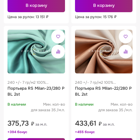
В корзину
В корзину
Цена за рулон: 13 151
₽
Цена за рулон: 15 176
₽
240 +/- 7 гр/м2 100%
240 +/- 7 гр/м2 100%
полиэстер
Портьера RS Milan-23/280 P
полиэстер
Портьера RS Milan-22/280 P
BL 2st
BL 2st
В наличии
Мин. кол-во
В наличии
Мин. кол-во
для заказа 35 /м.п.
для заказа 35 /м.п.
375,73
433,61
₽
₽
за м.п.
за м.п.
+394 бонус
+455 бонус