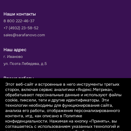
Наши контакты
8 800 222-46-37
+7 (4932) 23-58-52
sales@sarafanovo.com
Наш адрес
г. Иваново
ул. Поэта Лебедева, д.5
Время работы
Этот веб-сайт и встроенные в него инструменты третьих
Пн-Пт с 9.00 до 18.00
сторон, включая сервис аналитики «Яндекс.Метрика»,
Сб-Вс: выходной
обрабатывают персональные данные и используют файлы
cookie, пиксели, теги и другие идентификаторы. Эти
технологии необходимы для функционирования сайта,
Принимаем к оплате
анализа его работы, отображения персонализированного
контента, итд, как описано в Политике
конфиденциальности. Нажимая на кнопку «Принять», вы
соглашаетесь с использованием указанных технологий и