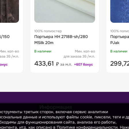
100% полиэстер
100% поли
Портьера HH 2718B-sh/280
Портьера YW 2146-24/2
MSilk 20m
PJak
Мин. кол-во
В наличии
Мин. кол-во
В наличии
аза 35 /м.п.
для заказа 35 /м.п.
433,61
299,7
₽
за м.п.
бонус
+607 бонус
Информация
инструменты третьих сторон, включая сервис аналитики
сональные данные и используют файлы cookie, пиксели, теги и д
Условия Доставки
бходимы для функционирования сайта, анализа его работы,
Способы Оплаты
онтента, итд, как описано в Политике конфиденциальности. На