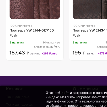
100% полиэстер
100% полиэстер
Портьера YW 2144-017/150
Портьера YW 2143-14/150
PJak
PJak
В наличии
Мин. кол-во
В наличии
для заказа 35 /м.п.
для зак
187,43
195
₽
₽
за м.п.
за м.п.
+262 бонус
+273 
Каталог
О компании
Этот веб-сайт и встроенные в него 
«Яндекс.Метрика», обрабатывают пер
Ткани для дома
О нас
идентификаторы. Эти технологии нео
Ткани для одежды
Блог
отображения персонализированного к