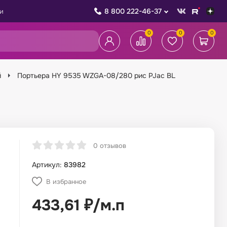
8 800 222-46-37
и
0
0
0
й
Портьера HY 9535 WZGA-08/280 рис PJac BL
0 отзывов
Артикул:
83982
В избранное
433,61
₽
/
м.п