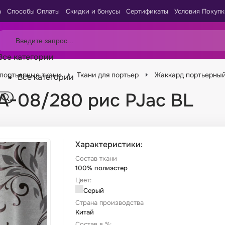
а
Способы Оплаты
Скидки и бонусы
Сертификаты
Условия Покупк
Все категории
портьерные ткани
Ткани для портьер
Жаккард портьерны
Все категории
A-08/280 рис PJac BL
Характеристики:
Состав ткани
100% полиэстер
Цвет:
Серый
Страна производства
Китай
Состав в %: