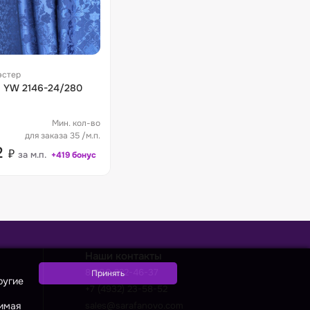
эстер
80
Мин. кол-во
для заказа 35 /м.п.
2
₽
за м.п.
+419 бонус
Наши контакты
8 800 222-46-37
ругие
+7 (4932) 23-58-52
жимая
sales@sarafanovo.com