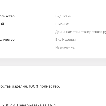
олиэстер
Вид Ткани:
ый
Ширина:
Длина намотки стандартного р
олиэстер
Вид Изделия
Назначение:
остав изделия: 100% полиэстер.
280 см. Цена указана за 1 м.п..