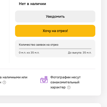
Нет в наличии
Уведомить
Хочу на отрез!
Количество заявок на отрез
0 м.п. из 35 м.п.
До выкупа: 35 м.п.
а наличными или
Фотографии несут
н
ознакомительный
характер