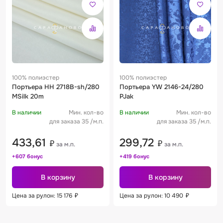
100% полиэстер
100% полиэстер
Портьера HH 2718B-sh/280
Портьера YW 2146-24/280
MSilk 20m
PJak
В наличии
Мин. кол-во
В наличии
Мин. кол-во
для заказа 35 /м.п.
для заказа 35 /м.п.
433,61
299,72
₽
₽
за м.п.
за м.п.
+607 бонус
+419 бонус
В корзину
В корзину
Цена за рулон: 15 176
₽
Цена за рулон: 10 490
₽