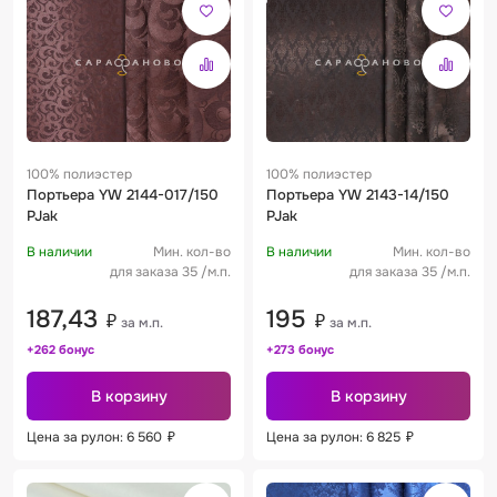
100% полиэстер
100% полиэстер
Портьера YW 2144-017/150
Портьера YW 2143-14/150
PJak
PJak
В наличии
Мин. кол-во
В наличии
Мин. кол-во
для заказа 35 /м.п.
для заказа 35 /м.п.
187,43
195
₽
₽
за м.п.
за м.п.
+262 бонус
+273 бонус
В корзину
В корзину
Цена за рулон: 6 560
₽
Цена за рулон: 6 825
₽