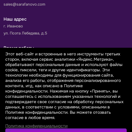
sales@sarafanovo.com
Наш адрес
г. Иваново
ул. Поэта Лебедева, д.5
Время работы
Этот веб-сайт и встроенные в него инструменты третьих
Пн-Пт с 9.00 до 18.00
сторон, включая сервис аналитики «Яндекс.Метрика»,
Сб-Вс: выходной
обрабатывают персональные данные и используют файлы
cookie, пиксели, теги и другие идентификаторы. Эти
технологии необходимы для функционирования сайта,
Принимаем к оплате
анализа его работы, отображения персонализированного
контента, итд, как описано в Политике
конфиденциальности. Нажимая на кнопку «Принять», вы
соглашаетесь с использованием указанных технологий и
подтверждаете свое согласие на обработку персональных
данных, в соответствии с условиями, описанными в
© 2026 sarafanovo.com - Интернет-магазин "САРАФАНОВО"
Политике конфиденциальности. Вы можете отозвать
специализируется на производстве, продаже тканей оптом и в
согласие в любое время.
розницу с доставкой по Роcсии и СНГ.
Политика конфиденциальности
Политика обработки персональных данных