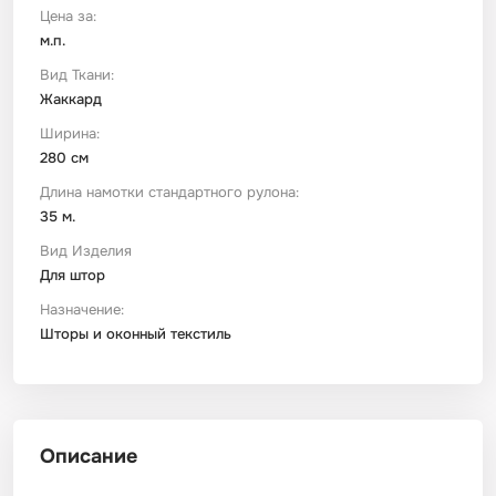
Цена за:
м.п.
Футер
Имитации материалов
Вид Ткани:
Жаккард
Шелк Армани
Ширина:
280 см
Штапель
Длина намотки стандартного рулона:
35 м.
Вид Изделия
Для штор
Назначение:
Шторы и оконный текстиль
Описание