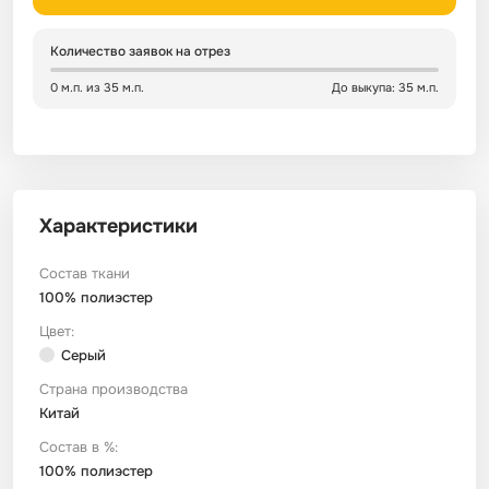
Сатин
Тик
Зеленый
Детский
Количество заявок на отрез
0 м.п. из 35 м.п.
До выкупа: 35 м.п.
Сатин Глосс
Тик наволочный
Синий
Праздничный
Сатин Жаккард
Тиси
Многоцветный
Еда
Характеристики
Сатин Страйп
ТиСи Твил
Город / архитектура
Состав ткани
Сатин Твил
Трикотаж
Морская тема
100% полиэстер
Цвет:
Серый
Сетка
Тюль
Космос
Страна производства
Китай
Ситец
Фланель
Техника / транспорт
Состав в %:
100% полиэстер
Спанбонд
Флис
Этнический