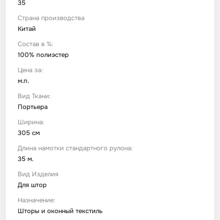
35
Страна производства
Футер
Имитации материалов
Китай
Состав в %:
Шелк Армани
100% полиэстер
Цена за:
Штапель
м.п.
Вид Ткани:
Портьера
Ширина:
305 см
Длина намотки стандартного рулона:
35 м.
Вид Изделия
Для штор
Назначение:
Шторы и оконный текстиль