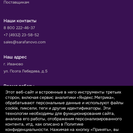
Поставщикам
Наши контакты
8 800 222-46-37
+7 (4932) 23-58-52
sales@sarafanovo.com
Наш адрес
г. Иваново
ул. Поэта Лебедева, д.5
Время работы
Этот веб-сайт и встроенные в него инструменты третьих
Пн-Пт с 9.00 до 18.00
сторон, включая сервис аналитики «Яндекс.Метрика»,
Сб-Вс: выходной
обрабатывают персональные данные и используют файлы
cookie, пиксели, теги и другие идентификаторы. Эти
технологии необходимы для функционирования сайта,
Принимаем к оплате
анализа его работы, отображения персонализированного
контента, итд, как описано в Политике
конфиденциальности. Нажимая на кнопку «Принять», вы