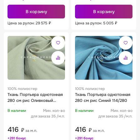
В корзину
В корзину
Цена за рулон: 29 575
₽
Цена за рулон: 5 005
₽
100% полиэстер
100% полиэстер
Ткань Портьера однотонная
Ткань Портьера однотонная
280 см рис Оливковый
280 см рис Синий 114/280
115/280
В наличии
Мин. кол-во
В наличии
Мин. кол-во
для заказа 35 /м.п.
для заказа 35 /м.п.
416
416
₽
₽
за м.п.
за м.п.
+291 бонус
+291 бонус