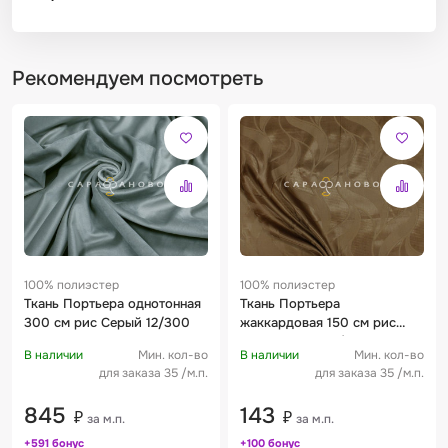
Рекомендуем посмотреть
100% полиэстер
100% полиэстер
Ткань Портьера однотонная
Ткань Портьера
300 см рис Серый 12/300
жаккардовая 150 см рис
Коричневый 05/148
В наличии
Мин. кол-во
В наличии
Мин. кол-во
для заказа 35 /м.п.
для заказа 35 /м.п.
845
143
₽
₽
за м.п.
за м.п.
+591 бонус
+100 бонус