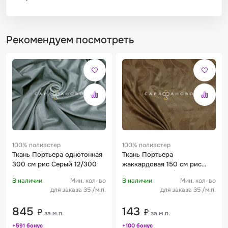
Рекомендуем посмотреть
100% полиэстер
100% полиэстер
Ткань Портьера однотонная
Ткань Портьера
300 см рис Серый 12/300
жаккардовая 150 см рис
Коричневый 05/148
В наличии
Мин. кол-во
В наличии
Мин. кол-во
для заказа 35 /м.п.
для заказа 35 /м.п.
845
143
₽
₽
за м.п.
за м.п.
+591 бонус
+100 бонус