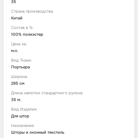
35
Страна производства
Футер
Имитации материалов
Китай
Состав в %:
Шелк Армани
100% полиэстер
Цена за:
Штапель
м.п.
Вид Ткани:
Портьера
Ширина:
295 см
Длина намотки стандартного рулона:
35 м.
Вид Изделия
Для штор
Назначение:
Шторы и оконный текстиль