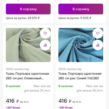
В корзину
В корзину
Цена за рулон: 29 575
₽
Цена за рулон: 5 005
₽
100% полиэстер
100% полиэстер
Ткань Портьера однотонная
Ткань Портьера однотонная
280 см рис Оливковый
280 см рис Синий 114/280
115/280
В наличии
Мин. кол-во
В наличии
Мин. кол-во
для заказа 35 /м.п.
для заказа 35 /м.п.
416
416
₽
₽
за м.п.
за м.п.
+291 бонус
+291 бонус