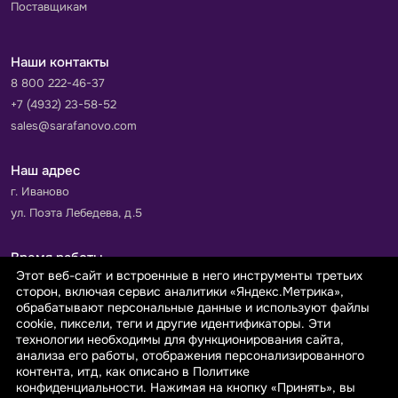
Поставщикам
Наши контакты
8 800 222-46-37
+7 (4932) 23-58-52
sales@sarafanovo.com
Наш адрес
г. Иваново
ул. Поэта Лебедева, д.5
Время работы
Этот веб-сайт и встроенные в него инструменты третьих
Пн-Пт с 9.00 до 18.00
сторон, включая сервис аналитики «Яндекс.Метрика»,
Сб-Вс: выходной
обрабатывают персональные данные и используют файлы
cookie, пиксели, теги и другие идентификаторы. Эти
технологии необходимы для функционирования сайта,
Принимаем к оплате
анализа его работы, отображения персонализированного
контента, итд, как описано в Политике
конфиденциальности. Нажимая на кнопку «Принять», вы