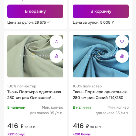
В корзину
В корзину
Цена за рулон: 29 575
₽
Цена за рулон: 5 005
₽
100% полиэстер
100% полиэстер
Ткань Портьера однотонная
Ткань Портьера однотонная
280 см рис Оливковый
280 см рис Синий 114/280
115/280
В наличии
Мин. кол-во
В наличии
Мин. кол-во
для заказа 35 /м.п.
для заказа 35 /м.п.
416
416
₽
₽
за м.п.
за м.п.
+291 бонус
+291 бонус