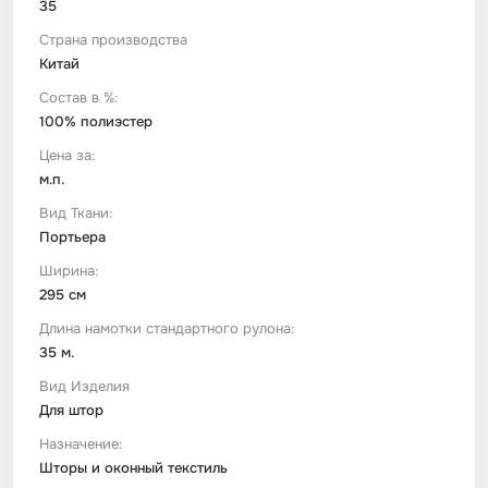
35
Страна производства
Футер
Имитации материалов
Китай
Состав в %:
Шелк Армани
100% полиэстер
Цена за:
Штапель
м.п.
Вид Ткани:
Портьера
Ширина:
295 см
Длина намотки стандартного рулона:
35 м.
Вид Изделия
Для штор
Назначение:
Шторы и оконный текстиль