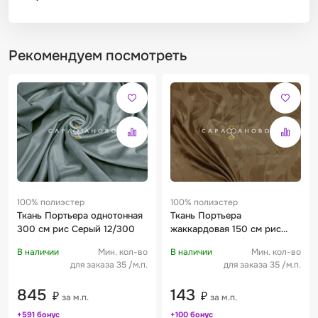
Рекомендуем посмотреть
100% полиэстер
100% полиэстер
Ткань Портьера однотонная
Ткань Портьера
300 см рис Серый 12/300
жаккардовая 150 см рис
Коричневый 05/148
В наличии
Мин. кол-во
В наличии
Мин. кол-во
для заказа 35 /м.п.
для заказа 35 /м.п.
845
143
₽
₽
за м.п.
за м.п.
+591 бонус
+100 бонус