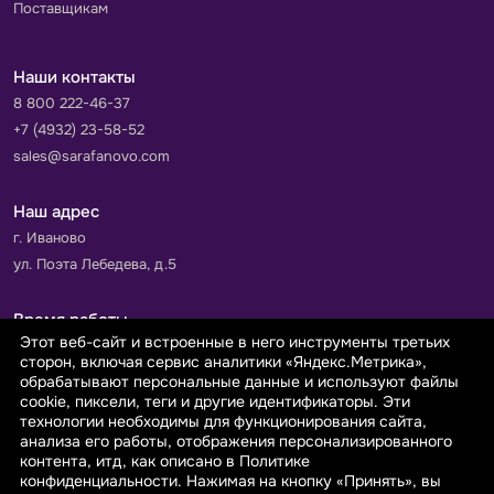
Поставщикам
Наши контакты
8 800 222-46-37
+7 (4932) 23-58-52
sales@sarafanovo.com
Наш адрес
г. Иваново
ул. Поэта Лебедева, д.5
Время работы
Этот веб-сайт и встроенные в него инструменты третьих
Пн-Пт с 9.00 до 18.00
сторон, включая сервис аналитики «Яндекс.Метрика»,
Сб-Вс: выходной
обрабатывают персональные данные и используют файлы
cookie, пиксели, теги и другие идентификаторы. Эти
технологии необходимы для функционирования сайта,
Принимаем к оплате
анализа его работы, отображения персонализированного
контента, итд, как описано в Политике
конфиденциальности. Нажимая на кнопку «Принять», вы