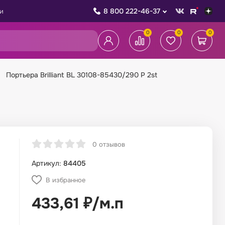
8 800 222-46-37
и
0
0
0
Портьера Brilliant BL 30108-85430/290 P 2st
0 отзывов
Артикул:
84405
В избранное
433,61
₽
/
м.п