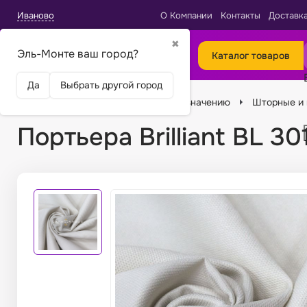
Иваново
О Компании
Контакты
Доставк
✖
Эль-Монте ваш город?
Каталог товаров
Да
Выбрать другой город
Главная
Ткани
Подбор по назначению
Шторные и 
Портьера Brilliant BL 3