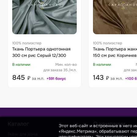
100% полиэстер
100% полиэстер
Ткань Портьера однотонная
Ткань Портьера жак
300 см рис Серый 12/300
150 см рис Коричне
05/148
В наличии
Мин. кол-во
В наличии
для заказа 35 /м.п.
для зак
845
143
₽
₽
за м.п.
за м.п.
+591 бонус
+100 
Каталог
О компании
Этот веб-сайт и встроенные в него 
«Яндекс.Метрика», обрабатывают пер
Ткани для дома
О нас
идентификаторы. Эти технологии нео