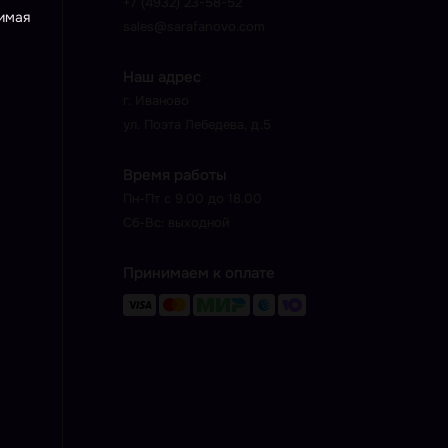
+7 (4932) 23-58-52
жимая
sales@sarafanovo.com
Наш адрес
г. Иваново
ул. Поэта Лебедева, д.5
Время работы
Пн-Пт с 9.00 до 18.00
Сб-Вс: выходной
Принимаем к оплате