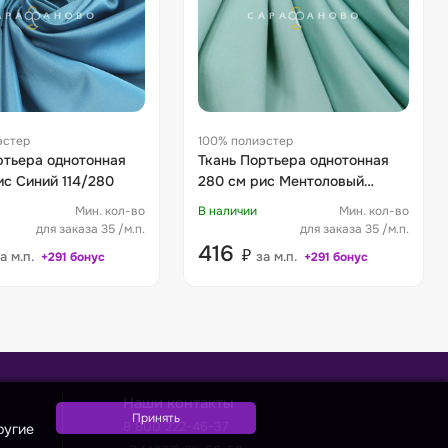
эстер
100% полиэстер
ртьера однотонная
Ткань Портьера однотонная
ис Синий 114/280
280 см рис Ментоловый
116/280
Мин. кол-во
В наличии
Мин. кол-во
для заказа 35 /м.п.
для заказа 35 /м.п.
416
₽
а м.п.
за м.п.
+291 бонус
+291 бонус
Наши контакты
8 800 222-46-37
ругие