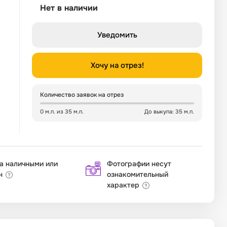
Нет в наличии
Уведомить
Хочу на отрез!
Количество заявок на отрез
0 м.п. из 35 м.п.
До выкупа: 35 м.п.
а наличными или
Фотографии несут
н
ознакомительный
характер