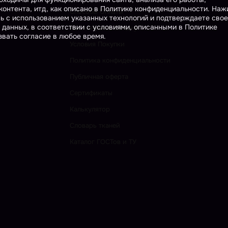
онтента, итд, как описано в Политике конфиденциальности. На
Способы Оплаты
сь с использованием указанных технологий и подтверждаете свое
 данных, в соответствии с условиями, описанными в Политике
Как получить Скидку
вать согласие в любое время.
Условия Покупки
Политика конфиденциальности
Публичная оферта
Сертификаты
Калькулятор
Словарь тканей
Каталог ГОСТов и ТУ