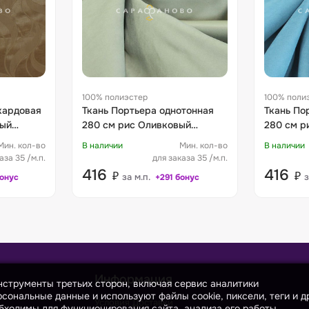
100% полиэстер
100% поли
кардовая
Ткань Портьера однотонная
Ткань По
вый
280 см рис Оливковый
280 см р
115/280
Мин. кол-во
В наличии
Мин. кол-во
В наличии
аза 35 /м.п.
для заказа 35 /м.п.
416
416
₽
₽
за м.п.
з
бонус
+291 бонус
Информация
инструменты третьих сторон, включая сервис аналитики
сональные данные и используют файлы cookie, пиксели, теги и д
Условия Доставки
бходимы для функционирования сайта, анализа его работы,