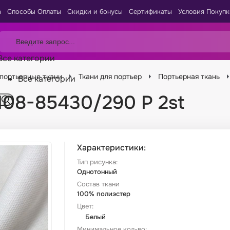
а
Способы Оплаты
Скидки и бонусы
Сертификаты
Условия Покупк
Все категории
портьерные ткани
Ткани для портьер
Портьерная ткань
Все категории
0108-85430/290 P 2st
Характеристики:
Тип рисунка:
Однотонный
Состав ткани
100% полиэстер
Цвет:
Белый
Минимальное кол-во: