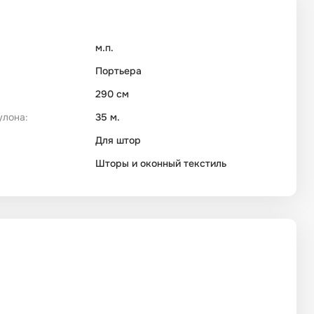
м.п.
Портьера
290 см
улона:
35 м.
Для штор
Шторы и оконный текстиль