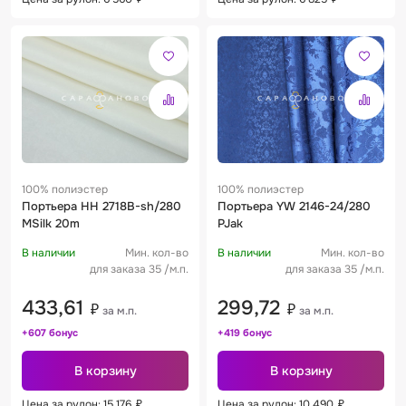
100% полиэстер
100% полиэстер
Портьера HH 2718B-sh/280
Портьера YW 2146-24/280
MSilk 20m
PJak
В наличии
Мин. кол-во
В наличии
Мин. кол-во
для заказа 35 /м.п.
для заказа 35 /м.п.
433,61
299,72
₽
₽
за м.п.
за м.п.
+607 бонус
+419 бонус
В корзину
В корзину
Цена за рулон: 15 176
₽
Цена за рулон: 10 490
₽