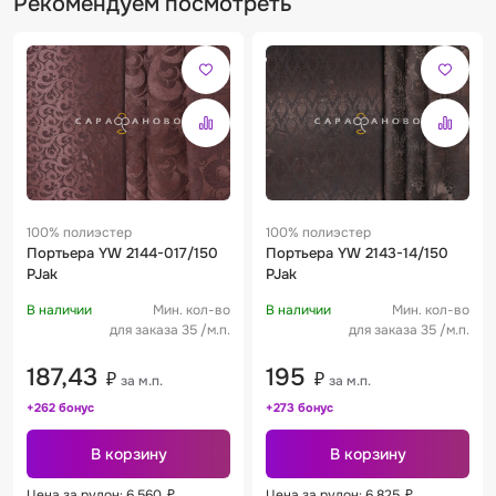
Рекомендуем посмотреть
100% полиэстер
100% полиэстер
Портьера YW 2144-017/150
Портьера YW 2143-14/150
PJak
PJak
В наличии
Мин. кол-во
В наличии
Мин. кол-во
для заказа 35 /м.п.
для заказа 35 /м.п.
187,43
195
₽
₽
за м.п.
за м.п.
+262 бонус
+273 бонус
В корзину
В корзину
Цена за рулон: 6 560
₽
Цена за рулон: 6 825
₽