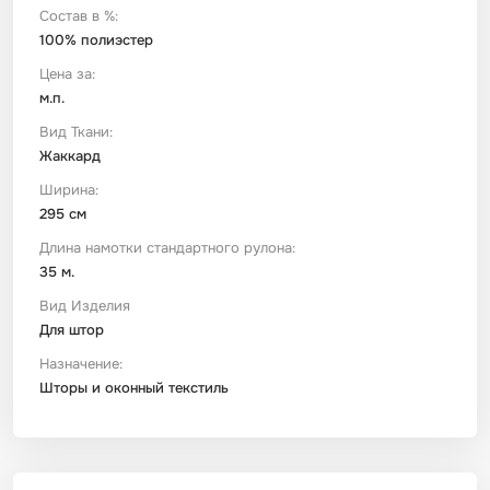
Состав в %:
100% полиэстер
Футер
Имитации материалов
Цена за:
м.п.
Шелк Армани
Вид Ткани:
Жаккард
Штапель
Ширина:
295 см
Длина намотки стандартного рулона:
35 м.
Вид Изделия
Для штор
Назначение:
Шторы и оконный текстиль