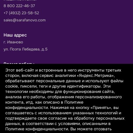
8 800 222-46-37
+7 (4932) 23-58-52
sales@sarafanovo.com
Наш адрес
г. Иваново
ул. Поэта Лебедева, д.5
Время работы
Этот веб-сайт и встроенные в него инструменты третьих
Пн-Пт с 9.00 до 18.00
сторон, включая сервис аналитики «Яндекс.Метрика»,
Сб-Вс: выходной
обрабатывают персональные данные и используют файлы
cookie, пиксели, теги и другие идентификаторы. Эти
технологии необходимы для функционирования сайта,
Принимаем к оплате
анализа его работы, отображения персонализированного
контента, итд, как описано в Политике
конфиденциальности. Нажимая на кнопку «Принять», вы
соглашаетесь с использованием указанных технологий и
подтверждаете свое согласие на обработку персональных
данных, в соответствии с условиями, описанными в
© 2026 sarafanovo.com - Интернет-магазин "САРАФАНОВО"
Политике конфиденциальности. Вы можете отозвать
специализируется на производстве, продаже тканей оптом и в