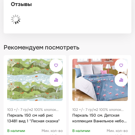
Отзывы
Рекомендуем посмотреть
103 +/- 7 гр/м2 100% хлопок
102 +/- 7 гр/м2 100% хлопок
0.25 м
Перкаль 150 см наб рис
0.23 м
Перкаль 150 см. Детская
13481 вид 1 "Лесная сказка"
коллекция Ванильное небо
компаньон 1
В наличии
Мин. кол-во
В наличии
Мин. кол-во