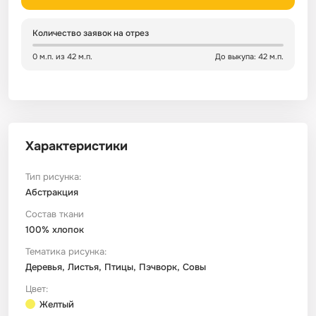
Сатин
Тик
Зеленый
Детский
Количество заявок на отрез
0 м.п. из 42 м.п.
До выкупа: 42 м.п.
Сатин Глосс
Тик наволочный
Синий
Праздничный
Сатин Жаккард
Тиси
Многоцветный
Еда
Характеристики
Сатин Страйп
ТиСи Твил
Город / архитектура
Тип рисунка:
Сатин Твил
Трикотаж
Морская тема
Абстракция
Состав ткани
100% хлопок
Сетка
Тюль
Космос
Тематика рисунка:
Деревья, Листья, Птицы, Пэчворк, Совы
Ситец
Фланель
Техника / транспорт
Цвет:
Желтый
Спанбонд
Флис
Этнический