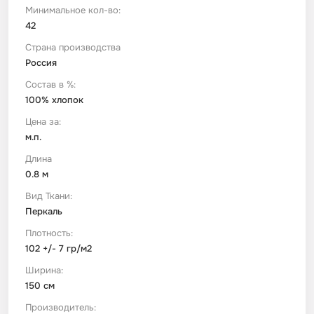
Минимальное кол-во:
42
Футер
Имитации материалов
Страна производства
Россия
Шелк Армани
Состав в %:
100% хлопок
Штапель
Цена за:
м.п.
Длина
0.8 м
Вид Ткани:
Перкаль
Плотность:
102 +/- 7 гр/м2
Ширина:
150 см
Производитель: