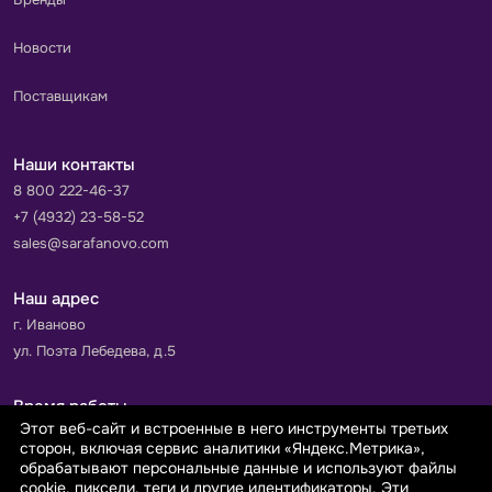
Новости
Поставщикам
Наши контакты
8 800 222-46-37
+7 (4932) 23-58-52
sales@sarafanovo.com
Наш адрес
г. Иваново
ул. Поэта Лебедева, д.5
Время работы
Этот веб-сайт и встроенные в него инструменты третьих
Пн-Пт с 9.00 до 18.00
сторон, включая сервис аналитики «Яндекс.Метрика»,
Сб-Вс: выходной
обрабатывают персональные данные и используют файлы
cookie, пиксели, теги и другие идентификаторы. Эти