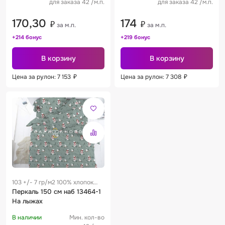
для заказа 42 /м.п.
для заказа 42 /м.п.
170,30
174
₽
₽
за м.п.
за м.п.
+214 бонус
+219 бонус
В корзину
В корзину
Цена за рулон: 7 153
₽
Цена за рулон: 7 308
₽
103 +/- 7 гр/м2 100% хлопок
0.25 м
Перкаль 150 см наб 13464-1
На лыжах
В наличии
Мин. кол-во