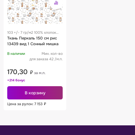
103 +/- 7 гр/м2 100% хлопок
0.25 м
Ткань Перкаль 150 см рис
13439 вид 1 Сонный мишка
В наличии
Мин. кол-во
для заказа 42 /м.п.
170,30
₽
за м.п.
+214 бонус
В корзину
Цена за рулон: 7 153
₽