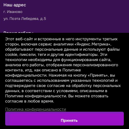
Наш адрес
г. Иваново
ул. Поэта Лебедева, д.5
Время работы
Этот веб-сайт и встроенные в него инструменты третьих
Пн-Пт с 9.00 до 18.00
сторон, включая сервис аналитики «Яндекс.Метрика»,
Сб-Вс: выходной
обрабатывают персональные данные и используют файлы
cookie, пиксели, теги и другие идентификаторы. Эти
технологии необходимы для функционирования сайта,
Принимаем к оплате
анализа его работы, отображения персонализированного
контента, итд, как описано в Политике
конфиденциальности. Нажимая на кнопку «Принять», вы
соглашаетесь с использованием указанных технологий и
подтверждаете свое согласие на обработку персональных
данных, в соответствии с условиями, описанными в
© 2026 sarafanovo.com - Интернет-магазин "САРАФАНОВО"
Политике конфиденциальности. Вы можете отозвать
специализируется на производстве, продаже тканей оптом и в
согласие в любое время.
розницу с доставкой по Роcсии и СНГ.
Политика конфиденциальности
Политика обработки персональных данных