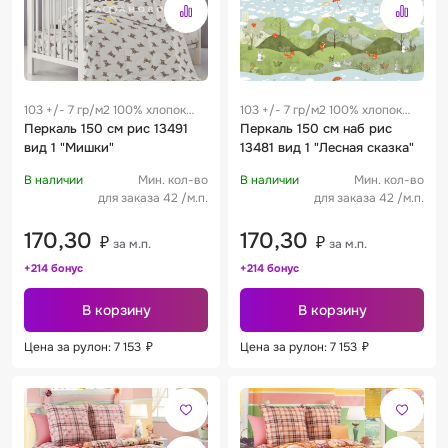
103 +/- 7 гр/м2 100% хлопок
103 +/- 7 гр/м2 100% хлопок
0.25 м
Перкаль 150 см рис 13491
0.25 м
Перкаль 150 см наб рис
вид 1 "Мишки"
13481 вид 1 "Лесная сказка"
В наличии
Мин. кол-во
В наличии
Мин. кол-во
для заказа 42 /м.п.
для заказа 42 /м.п.
170,30
170,30
₽
₽
за м.п.
за м.п.
+214 бонус
+214 бонус
В корзину
В корзину
Цена за рулон: 7 153
₽
Цена за рулон: 7 153
₽