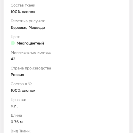
Состав ткани
100% хлопок
Футер
Имитации материалов
Тематика рисунка:
Деревья, Медведи
Шелк Армани
Цвет:
Многоцветный
Штапель
Минимальное кол-во:
42
Страна производства
Россия
Состав в %:
100% хлопок
Цена за:
м.п.
Длина
0.76 м
Вид Ткани: