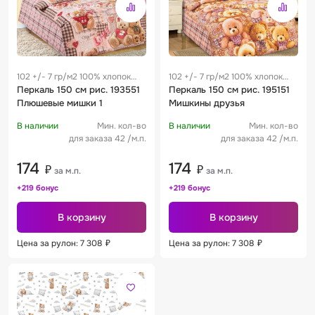
102 +/- 7 гр/м2 100% хлопок
102 +/- 7 гр/м2 100% хлопок
0.23 м
Перкаль 150 см рис. 193551
0.23 м
Перкаль 150 см рис. 195151
Плюшевые мишки 1
Мишкины друзья
В наличии
Мин. кол-во
В наличии
Мин. кол-во
для заказа 42 /м.п.
для заказа 42 /м.п.
174
174
₽
₽
за м.п.
за м.п.
+219 бонус
+219 бонус
В корзину
В корзину
Цена за рулон: 7 308
₽
Цена за рулон: 7 308
₽