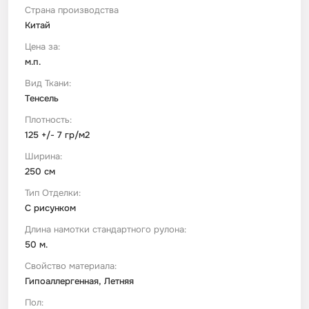
Страна производства
Китай
Футер
Имитации материалов
Цена за:
м.п.
Шелк Армани
Вид Ткани:
Тенсель
Штапель
Плотность:
125 +/- 7 гр/м2
Ширина:
250 см
Тип Отделки:
С рисунком
Длина намотки стандартного рулона:
50 м.
Свойство материала:
Гипоаллергенная, Летняя
Пол: