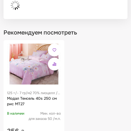
Рекомендуем посмотреть
125 +/- 7 гр/м2 70% лиоцелл /
30% хлопок
Модал Тенсель 40s 250 см
рис MT27
В наличии
Мин. кол-во
для заказа 50 /м.п.