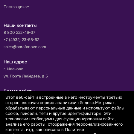
Поставщикам
Наши контакты
8 800 222-46-37
+7 (4932) 23-58-52
sales@sarafanovo.com
Наш адрес
г. Иваново
ул. Поэта Лебедева, д.5
Время работы
Этот веб-сайт и встроенные в него инструменты третьих
Пн-Пт с 9.00 до 18.00
сторон, включая сервис аналитики «Яндекс.Метрика»,
Сб-Вс: выходной
обрабатывают персональные данные и используют файлы
cookie, пиксели, теги и другие идентификаторы. Эти
технологии необходимы для функционирования сайта,
Принимаем к оплате
анализа его работы, отображения персонализированного
контента, итд, как описано в Политике