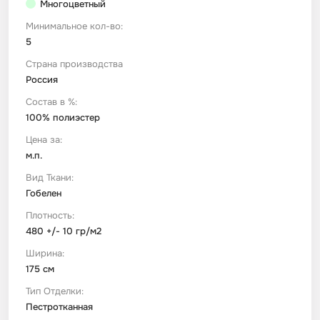
Многоцветный
Минимальное кол-во:
Футер
Имитации материалов
5
Страна производства
Шелк Армани
Россия
Состав в %:
Штапель
100% полиэстер
Цена за:
м.п.
Вид Ткани:
Гобелен
Плотность:
480 +/- 10 гр/м2
Ширина:
175 см
Тип Отделки:
Пестротканная