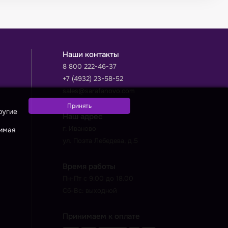
Наши контакты
8 800 222-46-37
+7 (4932) 23-58-52
sales@sarafanovo.com
ругие
Наш адрес
г. Иваново
жимая
ул. Поэта Лебедева, д.5
Время работы
Пн-Пт с 9.00 до 18.00
Сб-Вс: выходной
Принимаем к оплате