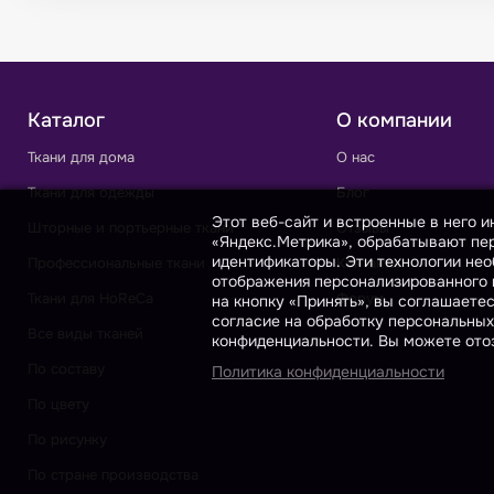
Каталог
О компании
Ткани для дома
О нас
Ткани для одежды
Блог
Этот веб-сайт и встроенные в него 
Шторные и портьерные ткани
Отзывы
«Яндекс.Метрика», обрабатывают пер
идентификаторы. Эти технологии нео
Профессиональные ткани
Контакты
отображения персонализированного к
Ткани для HoReCa
Форум
на кнопку «Принять», вы соглашаете
согласие на обработку персональных
Все виды тканей
конфиденциальности. Вы можете отоз
По составу
Политика конфиденциальности
По цвету
По рисунку
По стране производства