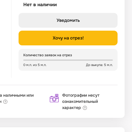
Нет в наличии
Уведомить
Хочу на отрез!
Количество заявок на отрез
0 м.п. из 5 м.п.
До выкупа: 5 м.п.
а наличными или
Фотографии несут
н
ознакомительный
характер