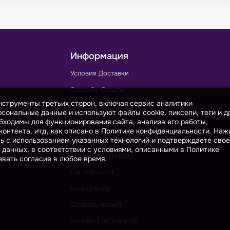
Информация
Условия Доставки
Способы Оплаты
инструменты третьих сторон, включая сервис аналитики
Как получить Скидку
сональные данные и используют файлы cookie, пиксели, теги и д
бходимы для функционирования сайта, анализа его работы,
Условия Покупки
онтента, итд, как описано в Политике конфиденциальности. На
Политика конфиденциальности
сь с использованием указанных технологий и подтверждаете свое
 данных, в соответствии с условиями, описанными в Политике
Публичная оферта
вать согласие в любое время.
Сертификаты
Калькулятор
Словарь тканей
Каталог ГОСТов и ТУ