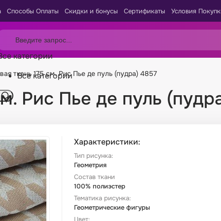
а
Способы Оплаты
Скидки и бонусы
Сертификаты
Условия Покупк
Все категории
вая ткань 175 см. Рис Пье де пуль (пудра) 4857
Все категории
м. Рис Пье де пуль (пудр
Характеристики:
Тип рисунка:
Геометрия
Состав ткани
100% полиэстер
Тематика рисунка:
Геометрические фигуры
Цвет: