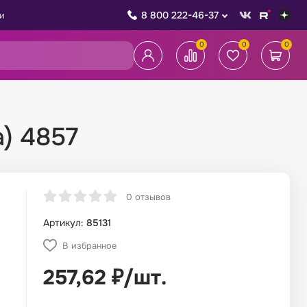
8 800 222-46-37
и
0
0
0
а) 4857
0 отзывов
Артикул:
85131
В избранное
257,62
₽
/
шт.