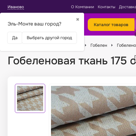
Иваново
О Компании
Контакты
Доставк
✖
Эль-Монте ваш город?
Каталог товаров
Да
Выбрать другой город
Главная
Ткани
Виды тканей
Гобелен
Гобелено
Гобеленовая ткань 175 с