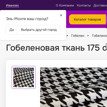
Иваново
О Компании
Контакты
Доставк
✖
Эль-Монте ваш город?
Каталог товаров
Да
Выбрать другой город
Главная
Ткани
Виды тканей
Гобелен
Гобелено
Гобеленовая ткань 175 с