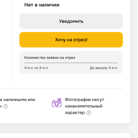
Нет в наличии
Уведомить
Хочу на отрез!
Количество заявок на отрез
0 м.п. из 5 м.п.
До выкупа: 5 м.п.
а наличными или
Фотографии несут
н
ознакомительный
характер