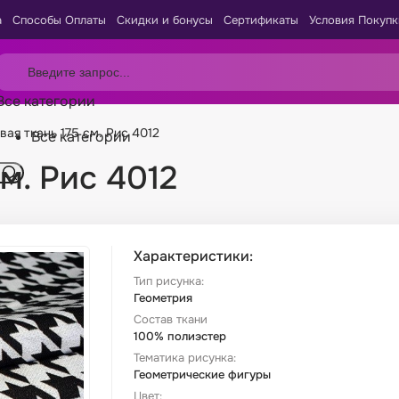
а
Способы Оплаты
Скидки и бонусы
Сертификаты
Условия Покупк
Все категории
вая ткань 175 см. Рис 4012
Все категории
м. Рис 4012
Характеристики:
Тип рисунка:
Геометрия
Состав ткани
100% полиэстер
Тематика рисунка:
Геометрические фигуры
Цвет: