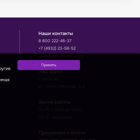
Наши контакты
8 800 222-46-37
+7 (4932) 23-58-52
sales@sarafanovo.com
ругие
Наш адрес
г. Иваново
жимая
ул. Поэта Лебедева, д.5
Время работы
Пн-Пт с 9.00 до 18.00
Сб-Вс: выходной
Принимаем к оплате