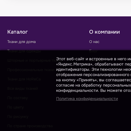
Каталог
О компании
Ткани для дома
О нас
Ткани для одежды
Блог
Этот веб-сайт и встроенные в него 
Шторные и портьерные ткани
Отзывы
«Яндекс.Метрика», обрабатывают пер
идентификаторы. Эти технологии нео
Профессиональные ткани
Контакты
отображения персонализированного к
Ткани для HoReCa
Форум
на кнопку «Принять», вы соглашаете
согласие на обработку персональных
Все виды тканей
конфиденциальности. Вы можете отоз
По составу
Политика конфиденциальности
По цвету
По рисунку
По стране производства