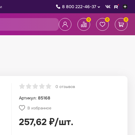
8 800 222-46-37
и
0
0
0
0 отзывов
Артикул:
85168
В избранное
257,62
₽
/
шт.