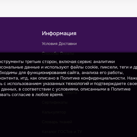
Информация
Условия Доставки
Способы Оплаты
инструменты третьих сторон, включая сервис аналитики
Как получить Скидку
сональные данные и используют файлы cookie, пиксели, теги и д
бходимы для функционирования сайта, анализа его работы,
Условия Покупки
онтента, итд, как описано в Политике конфиденциальности. На
Политика конфиденциальности
сь с использованием указанных технологий и подтверждаете свое
 данных, в соответствии с условиями, описанными в Политике
Публичная оферта
вать согласие в любое время.
Сертификаты
Калькулятор
Словарь тканей
Каталог ГОСТов и ТУ