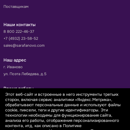
Поставщикам
Наши контакты
8 800 222-46-37
+7 (4932) 23-58-52
sales@sarafanovo.com
Наш адрес
г. Иваново
ул. Поэта Лебедева, д.5
Время работы
Этот веб-сайт и встроенные в него инструменты третьих
Пн-Пт с 9.00 до 18.00
сторон, включая сервис аналитики «Яндекс.Метрика»,
Сб-Вс: выходной
обрабатывают персональные данные и используют файлы
cookie, пиксели, теги и другие идентификаторы. Эти
технологии необходимы для функционирования сайта,
Принимаем к оплате
анализа его работы, отображения персонализированного
контента, итд, как описано в Политике