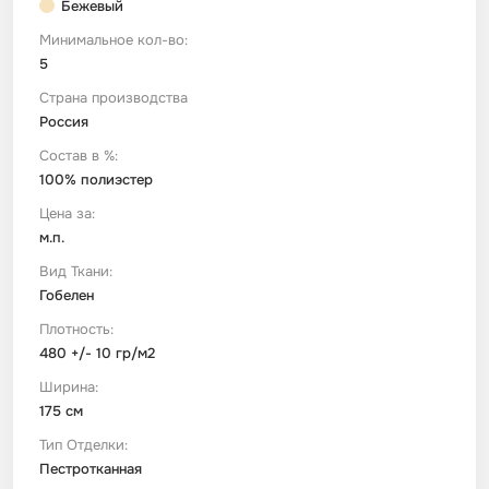
Бежевый
Минимальное кол-во:
Футер
Имитации материалов
5
Страна производства
Шелк Армани
Россия
Состав в %:
Штапель
100% полиэстер
Цена за:
м.п.
Вид Ткани:
Гобелен
Плотность:
480 +/- 10 гр/м2
Ширина:
175 см
Тип Отделки:
Пестротканная