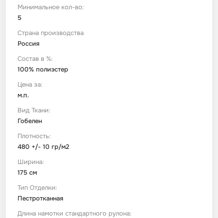
Минимальное кол-во:
5
Футер
Имитации материалов
Страна производства
Россия
Шелк Армани
Состав в %:
100% полиэстер
Штапель
Цена за:
м.п.
Вид Ткани:
Гобелен
Плотность:
480 +/- 10 гр/м2
Ширина:
175 см
Тип Отделки:
Пестротканная
Длина намотки стандартного рулона: