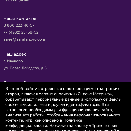
Поставщикам
Наши контакты
8 800 222-46-37
+7 (4932) 23-58-52
sales@sarafanovo.com
Наш адрес
г. Иваново
ул. Поэта Лебедева, д.5
Время работы
Этот веб-сайт и встроенные в него инструменты третьих
Пн-Пт с 9.00 до 18.00
сторон, включая сервис аналитики «Яндекс.Метрика»,
Сб-Вс: выходной
обрабатывают персональные данные и используют файлы
cookie, пиксели, теги и другие идентификаторы. Эти
технологии необходимы для функционирования сайта,
Принимаем к оплате
анализа его работы, отображения персонализированного
контента, итд, как описано в Политике
конфиденциальности. Нажимая на кнопку «Принять», вы
соглашаетесь с использованием указанных технологий и