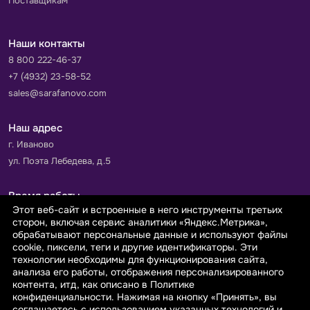
Поставщикам
Наши контакты
8 800 222-46-37
+7 (4932) 23-58-52
sales@sarafanovo.com
Наш адрес
г. Иваново
ул. Поэта Лебедева, д.5
Время работы
Этот веб-сайт и встроенные в него инструменты третьих
Пн-Пт с 9.00 до 18.00
сторон, включая сервис аналитики «Яндекс.Метрика»,
Сб-Вс: выходной
обрабатывают персональные данные и используют файлы
cookie, пиксели, теги и другие идентификаторы. Эти
технологии необходимы для функционирования сайта,
Принимаем к оплате
анализа его работы, отображения персонализированного
контента, итд, как описано в Политике
конфиденциальности. Нажимая на кнопку «Принять», вы
соглашаетесь с использованием указанных технологий и