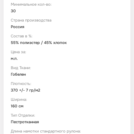
Минимальное кол-во:
30
Футер
Имитации материалов
Страна производства
Россия
Шелк Армани
Состав в %:
55% полиэстер / 45% хлопок
Штапель
Цена за:
м.п.
Вид Ткани:
Гобелен
Плотность:
370 +/- 7 гр/м2
Ширина:
160 см
Тип Отделки:
Пестротканная
Длина намотки стандартного рулона: