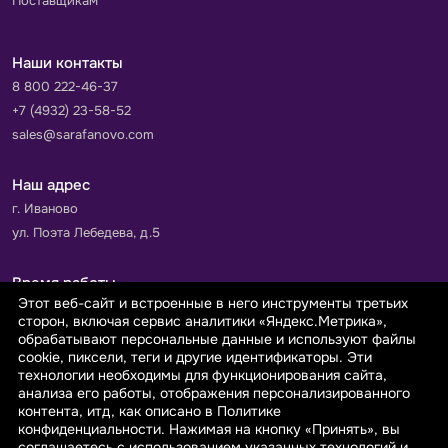
Поставщикам
Наши контакты
8 800 222-46-37
+7 (4932) 23-58-52
sales@sarafanovo.com
Наш адрес
г. Иваново
ул. Поэта Лебедева, д.5
Время работы
Этот веб-сайт и встроенные в него инструменты третьих
Пн-Пт с 9.00 до 18.00
сторон, включая сервис аналитики «Яндекс.Метрика»,
Сб-Вс: выходной
обрабатывают персональные данные и используют файлы
cookie, пиксели, теги и другие идентификаторы. Эти
технологии необходимы для функционирования сайта,
Принимаем к оплате
анализа его работы, отображения персонализированного
контента, итд, как описано в Политике
конфиденциальности. Нажимая на кнопку «Принять», вы
соглашаетесь с использованием указанных технологий и