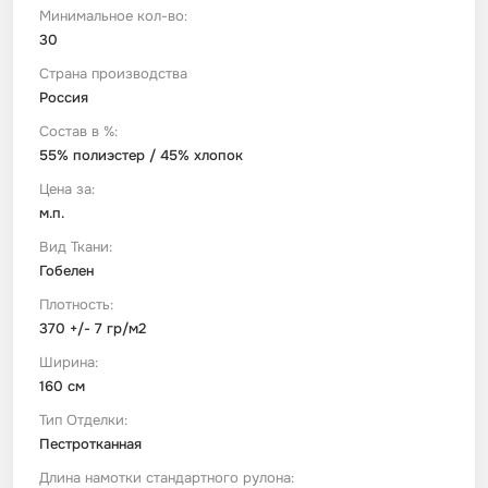
Минимальное кол-во:
30
Футер
Имитации материалов
Страна производства
Россия
Шелк Армани
Состав в %:
55% полиэстер / 45% хлопок
Штапель
Цена за:
м.п.
Вид Ткани:
Гобелен
Плотность:
370 +/- 7 гр/м2
Ширина:
160 см
Тип Отделки:
Пестротканная
Длина намотки стандартного рулона: