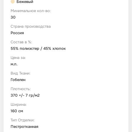
Бежевый
Минимальное кол-во:
Футер
Имитации материалов
30
Страна производства
Шелк Армани
Россия
Состав в %:
Штапель
55% полиэстер / 45% хлопок
Цена за:
м.п.
Вид Ткани:
Гобелен
Плотность:
370 +/- 7 гр/м2
Ширина:
160 см
Тип Отделки:
Пестротканная