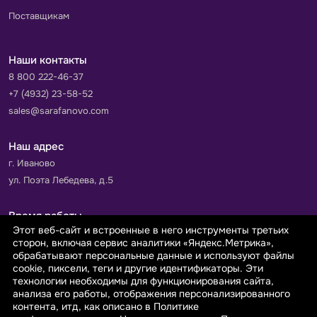
Поставщикам
Наши контакты
8 800 222-46-37
+7 (4932) 23-58-52
sales@sarafanovo.com
Наш адрес
г. Иваново
ул. Поэта Лебедева, д.5
Время работы
Этот веб-сайт и встроенные в него инструменты третьих
Пн-Пт с 9.00 до 18.00
сторон, включая сервис аналитики «Яндекс.Метрика»,
Сб-Вс: выходной
обрабатывают персональные данные и используют файлы
cookie, пиксели, теги и другие идентификаторы. Эти
технологии необходимы для функционирования сайта,
Принимаем к оплате
анализа его работы, отображения персонализированного
контента, итд, как описано в Политике