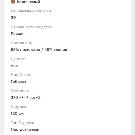
Коричневый
Минимальное кол-во:
Футер
Имитации материалов
30
Страна производства
Шелк Армани
Россия
Состав в %:
Штапель
55% полиэстер / 45% хлопок
Цена за:
м.п.
Вид Ткани:
Гобелен
Плотность:
370 +/- 7 гр/м2
Ширина:
160 см
Тип Отделки:
Пестротканная