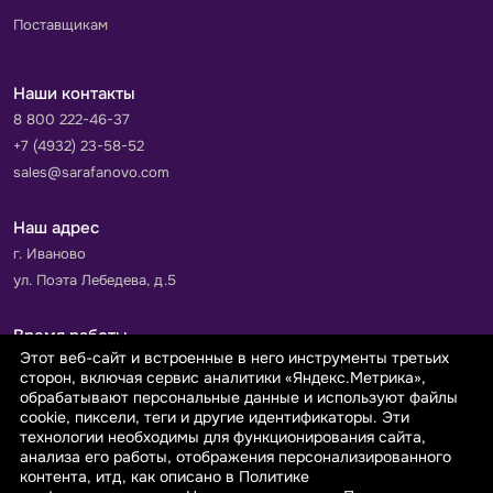
Поставщикам
Наши контакты
8 800 222-46-37
+7 (4932) 23-58-52
sales@sarafanovo.com
Наш адрес
г. Иваново
ул. Поэта Лебедева, д.5
Время работы
Этот веб-сайт и встроенные в него инструменты третьих
Пн-Пт с 9.00 до 18.00
сторон, включая сервис аналитики «Яндекс.Метрика»,
Сб-Вс: выходной
обрабатывают персональные данные и используют файлы
cookie, пиксели, теги и другие идентификаторы. Эти
технологии необходимы для функционирования сайта,
Принимаем к оплате
анализа его работы, отображения персонализированного
контента, итд, как описано в Политике