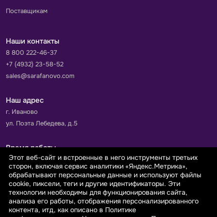
Поставщикам
Наши контакты
8 800 222-46-37
+7 (4932) 23-58-52
sales@sarafanovo.com
Наш адрес
г. Иваново
ул. Поэта Лебедева, д.5
Время работы
Этот веб-сайт и встроенные в него инструменты третьих
Пн-Пт с 9.00 до 18.00
сторон, включая сервис аналитики «Яндекс.Метрика»,
Сб-Вс: выходной
обрабатывают персональные данные и используют файлы
cookie, пиксели, теги и другие идентификаторы. Эти
технологии необходимы для функционирования сайта,
Принимаем к оплате
анализа его работы, отображения персонализированного
контента, итд, как описано в Политике