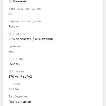
Бежевый
Минимальное кол-во:
Футер
Имитации материалов
30
Страна производства
Шелк Армани
Россия
Состав в %:
Штапель
55% полиэстер / 45% хлопок
Цена за:
м.п.
Вид Ткани:
Гобелен
Плотность:
370 +/- 7 гр/м2
Ширина:
160 см
Тип Отделки:
Пестротканная