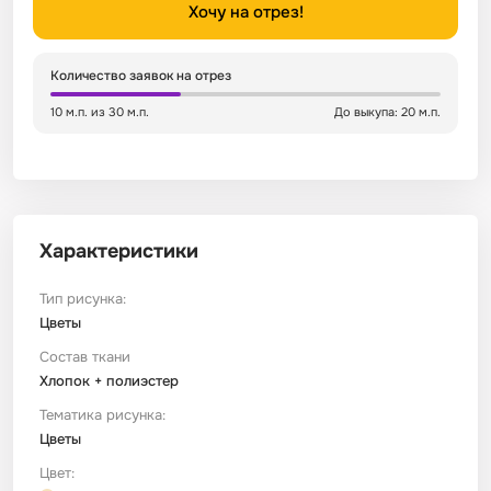
Хочу на отрез!
Сатин
Тик
Зеленый
Детский
Количество заявок на отрез
Сатин Глосс
Тик наволочный
Синий
Праздничный
10 м.п. из 30 м.п.
До выкупа: 20 м.п.
Сатин Жаккард
Тиси
Многоцветный
Еда
Сатин Страйп
ТиСи Твил
Город / архитектура
Характеристики
Сатин Твил
Трикотаж
Морская тема
Тип рисунка:
Цветы
Состав ткани
Сетка
Тюль
Космос
Хлопок + полиэстер
Тематика рисунка:
Ситец
Фланель
Техника / транспорт
Цветы
Цвет:
Спанбонд
Флис
Этнический