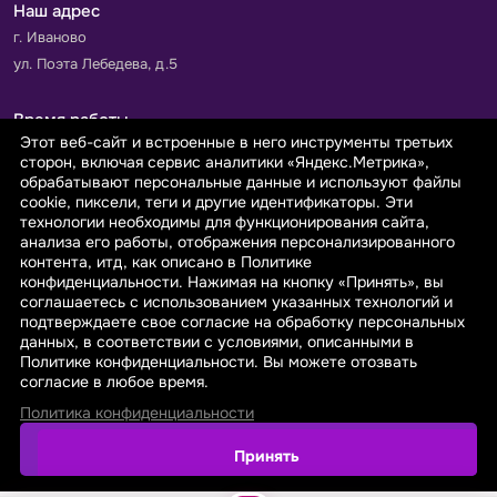
Наш адрес
г. Иваново
ул. Поэта Лебедева, д.5
Время работы
Этот веб-сайт и встроенные в него инструменты третьих
Пн-Пт с 9.00 до 18.00
сторон, включая сервис аналитики «Яндекс.Метрика»,
Сб-Вс: выходной
обрабатывают персональные данные и используют файлы
cookie, пиксели, теги и другие идентификаторы. Эти
технологии необходимы для функционирования сайта,
Принимаем к оплате
анализа его работы, отображения персонализированного
контента, итд, как описано в Политике
конфиденциальности. Нажимая на кнопку «Принять», вы
соглашаетесь с использованием указанных технологий и
подтверждаете свое согласие на обработку персональных
данных, в соответствии с условиями, описанными в
© 2026 sarafanovo.com - Интернет-магазин "САРАФАНОВО"
Политике конфиденциальности. Вы можете отозвать
специализируется на производстве, продаже тканей оптом и в
согласие в любое время.
розницу с доставкой по Роcсии и СНГ.
Политика конфиденциальности
Политика обработки персональных данных