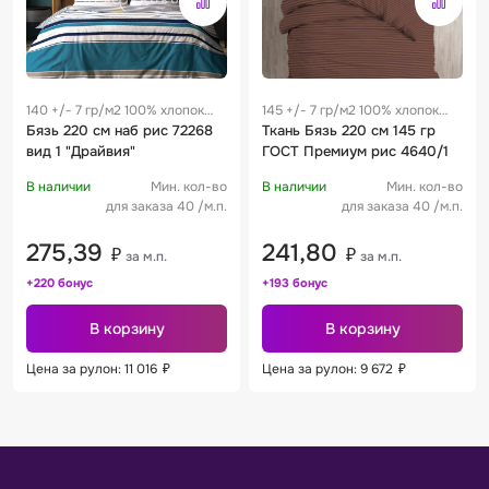
140 +/- 7 гр/м2 100% хлопок
145 +/- 7 гр/м2 100% хлопок
0.25 м
Бязь 220 см наб рис 72268
0.32 м
Ткань Бязь 220 см 145 гр
вид 1 "Драйвия"
ГОСТ Премиум рис 4640/1
В наличии
Мин. кол-во
В наличии
Мин. кол-во
для заказа 40 /м.п.
для заказа 40 /м.п.
275,39
241,80
₽
₽
за м.п.
за м.п.
+220 бонус
+193 бонус
В корзину
В корзину
Цена за рулон: 11 016
₽
Цена за рулон: 9 672
₽