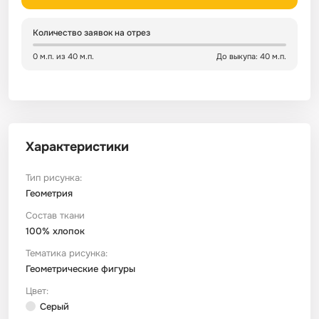
Сатин
Тик
Зеленый
Детский
Количество заявок на отрез
0 м.п. из 40 м.п.
До выкупа: 40 м.п.
Сатин Глосс
Тик наволочный
Синий
Праздничный
Сатин Жаккард
Тиси
Многоцветный
Еда
Характеристики
Сатин Страйп
ТиСи Твил
Город / архитектура
Тип рисунка:
Сатин Твил
Трикотаж
Морская тема
Геометрия
Состав ткани
100% хлопок
Сетка
Тюль
Космос
Тематика рисунка:
Геометрические фигуры
Ситец
Фланель
Техника / транспорт
Цвет:
Серый
Спанбонд
Флис
Этнический