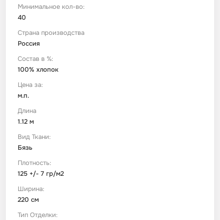
Минимальное кол-во:
40
Футер
Имитации материалов
Страна производства
Россия
Шелк Армани
Состав в %:
100% хлопок
Штапель
Цена за:
м.п.
Длина
1.12 м
Вид Ткани:
Бязь
Плотность:
125 +/- 7 гр/м2
Ширина:
220 см
Тип Отделки: