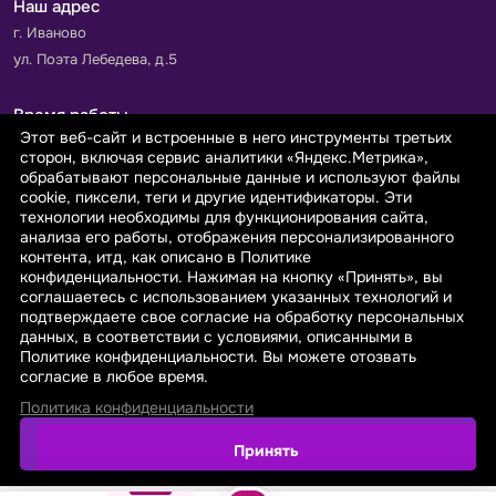
Наш адрес
г. Иваново
ул. Поэта Лебедева, д.5
Время работы
Этот веб-сайт и встроенные в него инструменты третьих
Пн-Пт с 9.00 до 18.00
сторон, включая сервис аналитики «Яндекс.Метрика»,
Сб-Вс: выходной
обрабатывают персональные данные и используют файлы
cookie, пиксели, теги и другие идентификаторы. Эти
технологии необходимы для функционирования сайта,
Принимаем к оплате
анализа его работы, отображения персонализированного
контента, итд, как описано в Политике
конфиденциальности. Нажимая на кнопку «Принять», вы
соглашаетесь с использованием указанных технологий и
подтверждаете свое согласие на обработку персональных
данных, в соответствии с условиями, описанными в
© 2026 sarafanovo.com - Интернет-магазин "САРАФАНОВО"
Политике конфиденциальности. Вы можете отозвать
специализируется на производстве, продаже тканей оптом и в
согласие в любое время.
розницу с доставкой по Роcсии и СНГ.
Политика конфиденциальности
Политика обработки персональных данных