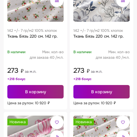
142 +/- 7 гр/м2 100% хлопок
142 +/- 7 гр/м2 100% хлопок
Ткань Бязь 220 см. 142 гр.
Ткань Бязь 220 см. 142 гр.
В наличии
Мин. кол-во
В наличии
Мин. кол-во
для заказа 40 /м.п.
для заказа 40 /м.п.
273
273
₽
₽
за м.п.
за м.п.
+218 бонус
+218 бонус
В корзину
В корзину
Цена за рулон: 10 920
₽
Цена за рулон: 10 920
₽
Новинка
Новинка