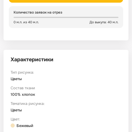
Количество заявок на отрез
Сатин
Тик
Зеленый
Детский
0 м.п. из 40 м.п.
До выкупа: 40 м.п.
Сатин Глосс
Тик наволочный
Синий
Праздничный
Сатин Жаккард
Тиси
Многоцветный
Еда
Характеристики
Сатин Страйп
ТиСи Твил
Город / архитектура
Тип рисунка:
Цветы
Сатин Твил
Трикотаж
Морская тема
Состав ткани
100% хлопок
Сетка
Тюль
Космос
Тематика рисунка:
Цветы
Ситец
Фланель
Техника / транспорт
Цвет:
Бежевый
Спанбонд
Флис
Этнический