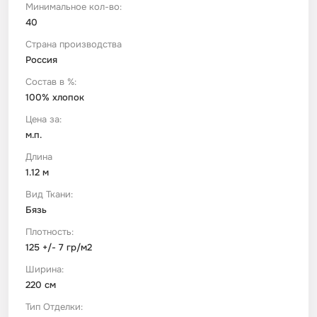
Минимальное кол-во:
40
Футер
Имитации материалов
Страна производства
Россия
Шелк Армани
Состав в %:
100% хлопок
Штапель
Цена за:
м.п.
Длина
1.12 м
Вид Ткани:
Бязь
Плотность:
125 +/- 7 гр/м2
Ширина:
220 см
Тип Отделки: