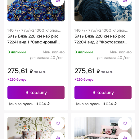
140 +/- 7 гр/м2 100% хлопок
140 +/- 7 гр/м2 100% хлопок
0.25 м
Бязь Бязь 220 см наб рис
0.25 м
Бязь Бязь 220 см наб рис
72241 вид 1 "Сапфировый
72204 вид 2 "Жостовская
букет"
роспись" (комп A92934)
В наличии
Мин. кол-во
В наличии
Мин. кол-во
для заказа 40 /м.п.
для заказа 40 /м.п.
275,61
275,61
₽
₽
за м.п.
за м.п.
+220 бонус
+220 бонус
В корзину
В корзину
Цена за рулон: 11 024
₽
Цена за рулон: 11 024
₽