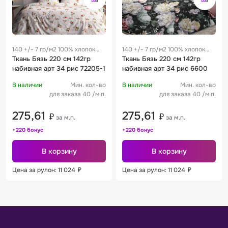
140 +/- 7 гр/м2 100% хлопок
140 +/- 7 гр/м2 100% хлопок
0.25 м
Ткань Бязь 220 см 142гр
0.25 м
Ткань Бязь 220 см 142гр
набивная арт 34 рис 72205-1
набивная арт 34 рис 6600
В наличии
Мин. кол-во
В наличии
Мин. кол-во
для заказа 40 /м.п.
для заказа 40 /м.п.
275,61
275,61
₽
₽
за м.п.
за м.п.
+220 бонус
+220 бонус
В корзину
В корзину
Цена за рулон: 11 024
₽
Цена за рулон: 11 024
₽