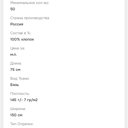
Минимальное кол-во:
50
Футер
Имитации материалов
Страна производства
Россия
Шелк Армани
Состав в %:
100% хлопок
Штапель
Цена за:
м.п.
Длина
75 см
Вид Ткани:
Бязь
Плотность:
145 +/- 7 гр/м2
Ширина:
150 см
Тип Отделки: