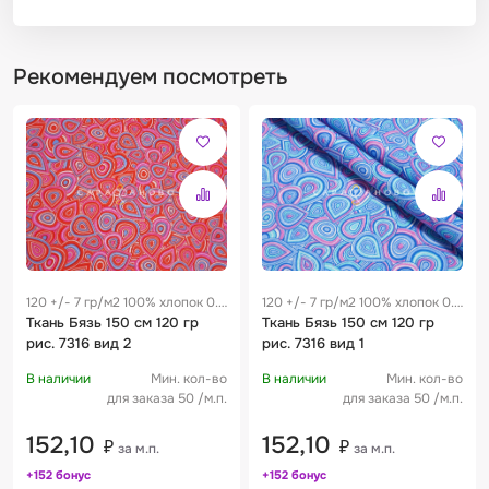
Рекомендуем посмотреть
120 +/- 7 гр/м2 100% хлопок 0.3
120 +/- 7 гр/м2 100% хлопок 0.3
м
Ткань Бязь 150 см 120 гр
м
Ткань Бязь 150 см 120 гр
рис. 7316 вид 2
рис. 7316 вид 1
В наличии
Мин. кол-во
В наличии
Мин. кол-во
для заказа 50 /м.п.
для заказа 50 /м.п.
152,10
152,10
₽
₽
за м.п.
за м.п.
+152 бонус
+152 бонус