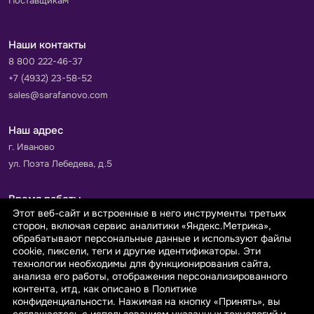
Поставщикам
Наши контакты
8 800 222-46-37
+7 (4932) 23-58-52
sales@sarafanovo.com
Наш адрес
г. Иваново
ул. Поэта Лебедева, д.5
Время работы
Этот веб-сайт и встроенные в него инструменты третьих
Пн-Пт с 9.00 до 18.00
сторон, включая сервис аналитики «Яндекс.Метрика»,
Сб-Вс: выходной
обрабатывают персональные данные и используют файлы
cookie, пиксели, теги и другие идентификаторы. Эти
технологии необходимы для функционирования сайта,
Принимаем к оплате
анализа его работы, отображения персонализированного
контента, итд, как описано в Политике
конфиденциальности. Нажимая на кнопку «Принять», вы