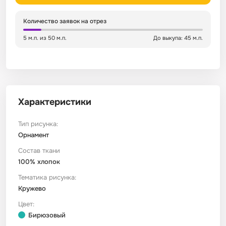
Количество заявок на отрез
Сатин
Тик
Зеленый
Детский
5 м.п. из 50 м.п.
До выкупа: 45 м.п.
Сатин Глосс
Тик наволочный
Синий
Праздничный
Сатин Жаккард
Тиси
Многоцветный
Еда
Характеристики
Сатин Страйп
ТиСи Твил
Город / архитектура
Тип рисунка:
Орнамент
Сатин Твил
Трикотаж
Морская тема
Состав ткани
100% хлопок
Сетка
Тюль
Космос
Тематика рисунка:
Кружево
Ситец
Фланель
Техника / транспорт
Цвет:
Бирюзовый
Спанбонд
Флис
Этнический