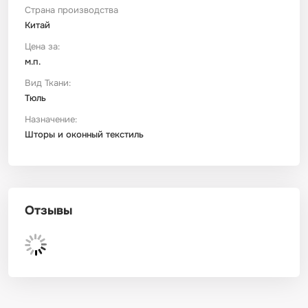
Страна производства
Китай
Футер
Имитации материалов
Цена за:
м.п.
Шелк Армани
Вид Ткани:
Тюль
Штапель
Назначение:
Шторы и оконный текстиль
Отзывы