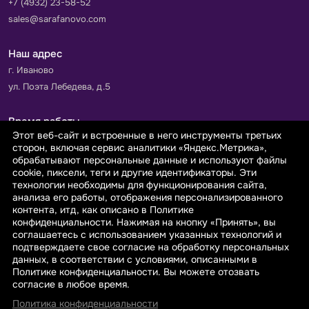
+7 (4932) 23-58-52
sales@sarafanovo.com
Наш адрес
г. Иваново
ул. Поэта Лебедева, д.5
Время работы
Этот веб-сайт и встроенные в него инструменты третьих
Пн-Пт с 9.00 до 18.00
сторон, включая сервис аналитики «Яндекс.Метрика»,
Сб-Вс: выходной
обрабатывают персональные данные и используют файлы
cookie, пиксели, теги и другие идентификаторы. Эти
технологии необходимы для функционирования сайта,
Принимаем к оплате
анализа его работы, отображения персонализированного
контента, итд, как описано в Политике
конфиденциальности. Нажимая на кнопку «Принять», вы
соглашаетесь с использованием указанных технологий и
подтверждаете свое согласие на обработку персональных
данных, в соответствии с условиями, описанными в
© 2026 sarafanovo.com - Интернет-магазин "САРАФАНОВО"
Политике конфиденциальности. Вы можете отозвать
специализируется на производстве, продаже тканей оптом и в
согласие в любое время.
розницу с доставкой по Роcсии и СНГ.
Политика конфиденциальности