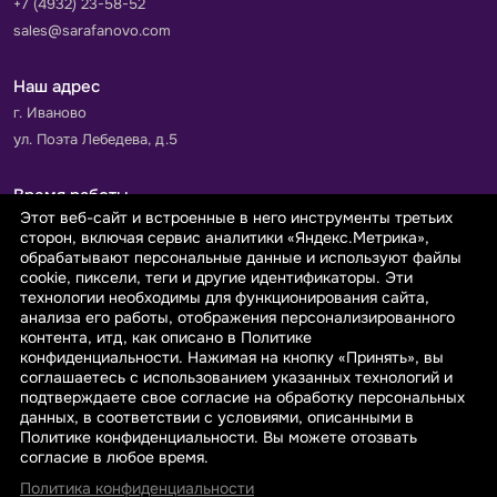
+7 (4932) 23-58-52
sales@sarafanovo.com
Наш адрес
г. Иваново
ул. Поэта Лебедева, д.5
Время работы
Этот веб-сайт и встроенные в него инструменты третьих
Пн-Пт с 9.00 до 18.00
сторон, включая сервис аналитики «Яндекс.Метрика»,
Сб-Вс: выходной
обрабатывают персональные данные и используют файлы
cookie, пиксели, теги и другие идентификаторы. Эти
технологии необходимы для функционирования сайта,
Принимаем к оплате
анализа его работы, отображения персонализированного
контента, итд, как описано в Политике
конфиденциальности. Нажимая на кнопку «Принять», вы
соглашаетесь с использованием указанных технологий и
подтверждаете свое согласие на обработку персональных
данных, в соответствии с условиями, описанными в
© 2026 sarafanovo.com - Интернет-магазин "САРАФАНОВО"
Политике конфиденциальности. Вы можете отозвать
специализируется на производстве, продаже тканей оптом и в
согласие в любое время.
розницу с доставкой по Роcсии и СНГ.
Политика конфиденциальности