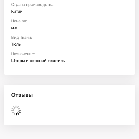
Страна производства
Китай
Футер
Имитации материалов
Цена за:
м.п.
Шелк Армани
Вид Ткани:
Тюль
Штапель
Назначение:
Шторы и оконный текстиль
Отзывы