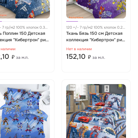
/- 7 гр/м2 100% хлопок 0.34
120 +/- 7 гр/м2 100% хлопок 0.28
ь Поплин 150 Детская
м
Ткань Бязь 150 см Детская
екция "Кибертрон" рис
коллекция "Кибертрон" рис
 вид 2
9514
 наличии
Нет в наличии
2,10
152,10
₽
₽
за м.п.
за м.п.