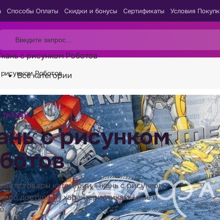
а
Способы Оплаты
Скидки и бонусы
Сертификаты
Условия Покупк
Ткань с рисунком Роботов
с рисунком Роботов
Все категории
 ТКАНЕЙ
ань с рисунком
ботов
вайте товары категории «Ткань с рисунком
в» по доступным характеристикам, цене и
ю.