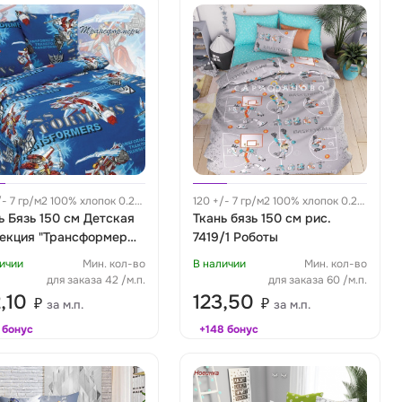
/- 7 гр/м2 100% хлопок 0.28
120 +/- 7 гр/м2 100% хлопок 0.27
ь Бязь 150 см Детская
м
Ткань бязь 150 см рис.
екция "Трансформеры"
7419/1 Роботы
4236 вид 1
ичии
Мин. кол-во
В наличии
Мин. кол-во
для заказа 42 /м.п.
для заказа 60 /м.п.
2,10
123,50
₽
₽
за м.п.
за м.п.
 бонус
+148 бонус