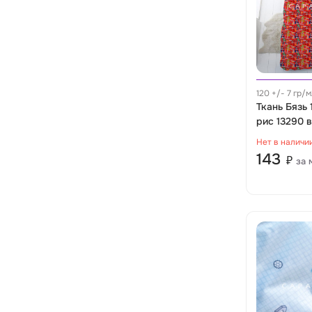
120 +/- 7 гр/
м
Ткань Бязь 
рис 13290 
Нет в наличи
143
₽
за 