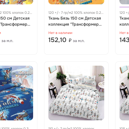
м2 100% хлопок 0.28
120 +/- 7 гр/м2 100% хлопок 0.28
120 +
 150 см Детская
м
Ткань Бязь 150 см Детская
м
Ткан
"Трансформеры"
коллекция "Трансформеры"
колл
ид 3
рис 4236 вид 2
13031
и
Нет в наличии
Нет в
152,10
14
₽
за м.п.
за м.п.
м2 100% хлопок 0.34
110 +/- 7 гр/м2 100% хлопок
105 +