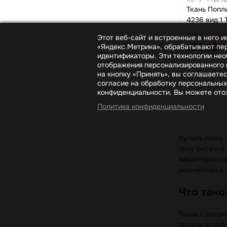
м
Ткань Попли
4236 вид 1
Нет в наличи
Этот веб-сайт и встроенные в него 
152,10
«Яндекс.Метрика», обрабатывают пер
₽
идентификаторы. Эти технологии нео
отображения персонализированного к
на кнопку «Принять», вы соглашаете
согласие на обработку персональных
конфиденциальности. Вы можете отоз
Политика конфиденциальности
Купить ткань 
типу рисунка
характеристик
количество к 
Что тако
Ткань с рисун
рисунком роб