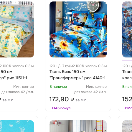
м2 100% хлопок 0.3 м
120 +/- 7 гр/м2 100% хлопок 0.3 м
120 +
150 см
Ткань Бязь 150 см
м
Ткан
р" рис 11511-1
"Трансформеры" рис 4140-1
колл
рис 
Мин. кол-во
В наличии
Мин. кол-во
В нал
для заказа 42 /м.п.
для заказа 42 /м.п.
172,90
15
₽
₽
за м.п.
за м.п.
+145 бонус
+127