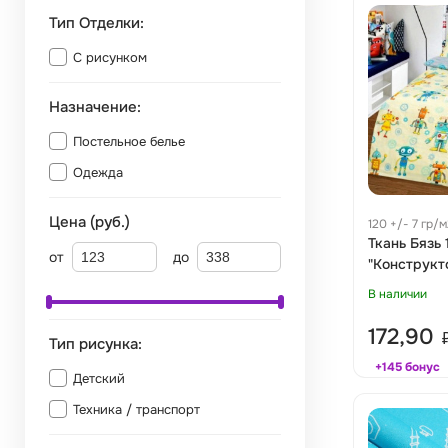
Тип Отделки:
С рисунком
Назначение:
Постельное белье
Одежда
Цена (руб.)
120 +/- 7 гр/
Ткань Бязь 
от
до
"Конструкто
В наличии
172,90
Тип рисунка:
+145 бонус
Детский
Техника / транспорт