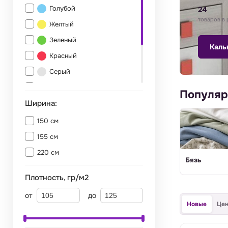
Голубой
24
товаров в 
Желтый
Зеленый
Каль
Красный
Серый
Синий
Популяр
Ширина:
Фиолетовый
Бирюзовый
150 см
Многоцветный
155 см
220 см
Бязь
Плотность, гр/м2
от
до
Новые
Це