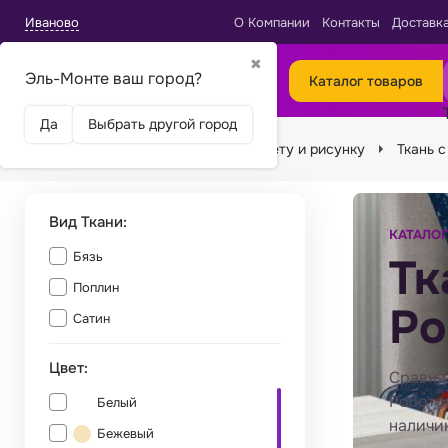
Иваново
О Компании
Контакты
Доставк
✖
Эль-Монте ваш город?
Каталог товаров
Да
Выбрать другой город
Главная
Ткани
Подбор по цвету и рисунку
Ткань 
Вид Ткани:
КАТАЛОГ
Бязь
Тк
Поплин
Ро
Сатин
Цвет:
Сравни
Робото
Белый
наличи
Бежевый