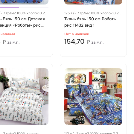
/- 7 гр/м2 100% хлопок 0.27
125 +/- 7 гр/м2 100% хлопок 0.28
ь Бязь 150 см Детская
м
Ткань бязь 150 см Роботы
екция «Роботы» рис
рис 11432 вид 1
 вид 1
 наличии
Нет в наличии
3
154,70
₽
₽
за м.п.
за м.п.
/- 7 гр/м2 100% хлопок
110 +/- 7 гр/м2 100% хлопок 0.24