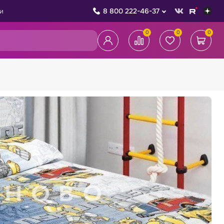
8 800 222-46-37
и
0
0
0