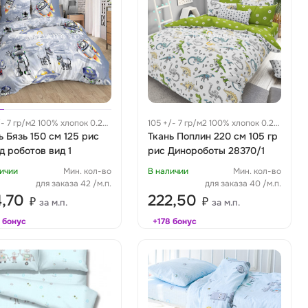
/- 7 гр/м2 100% хлопок 0.28
105 +/- 7 гр/м2 100% хлопок 0.22
ь Бязь 150 см 125 рис
м
Ткань Поплин 220 см 105 гр
д роботов вид 1
рис Динороботы 28370/1
ичии
Мин. кол-во
В наличии
Мин. кол-во
для заказа 42 /м.п.
для заказа 40 /м.п.
4,70
222,50
₽
₽
за м.п.
за м.п.
 бонус
+178 бонус