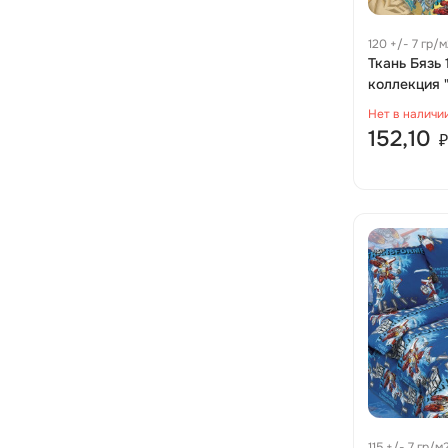
120 +/- 7 гр/
м
Ткань Бязь
коллекция 
рис 4236 в
Нет в наличи
152,10
₽
115 +/- 7 гр/