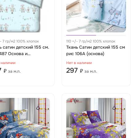
/- 7 гр/м2 100% хлопок
110 +/- 7 гр/м2 100% хлопок
ь сатин детский 155 см.
Ткань Сатин детский 155 см
487 Основа и
рис 106А (основа)
аньон (Импорт)
 наличии
Нет в наличии
7
297
₽
₽
за м.п.
за м.п.