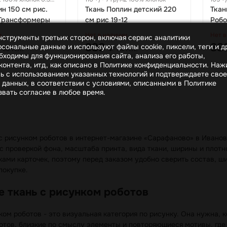
н 150 см рис.
Ткань Поплин детский 220
Ткан
 Трансформеры
см рис 19-12
Робо
и
Нет в наличии
Нет в
инструменты третьих сторон, включая сервис аналитики
338
33
сональные данные и используют файлы cookie, пиксели, теги и д
₽
за м.п.
за м.п.
бходимы для функционирования сайта, анализа его работы,
онтента, итд, как описано в Политике конфиденциальности. На
сь с использованием указанных технологий и подтверждаете свое
 данных, в соответствии с условиями, описанными в Политике
вать согласие в любое время.
с рисунком роботов в интернет-магазине «Сарафаново» в Иванове
 с проверкой фона, масштаба принта, вида ткани, ширины и плот
ами карточек, поэтому перед заказом удобно сверить состав, ши
покупке.
е ткань с рисунком роботов
ком роботов - это визуальная категория по рисунку. Она нужна, 
отов, близкие по смыслу элементы и повторяющиеся мотивы, где 