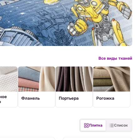
Все виды тканей
ное
Фланель
Портьера
Рогожка
о
Плитка
Список