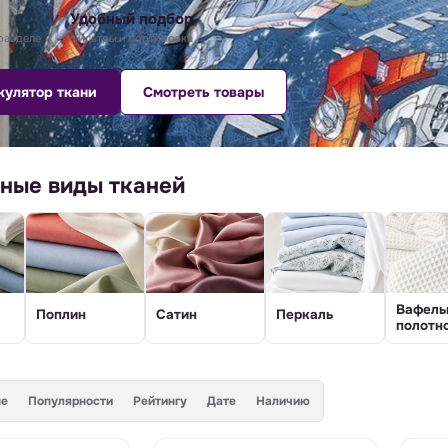
Удобный подбор
разделе
фильтры и сортировка
кулятор ткани
Смотреть товары
ные виды тканей
Вафель
Поплин
Сатин
Перкаль
полотн
не
Популярности
Рейтингу
Дате
Наличию