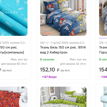
м2 100% хлопок 0.27
120 +/- 7 гр/м2 100% хлопок 0.28
125 +
150 см рис.
м
Ткань Бязь 150 см рис. 9514
м
Ткан
оты(компаньон)
вид 2 Кибертрон
Горо
Мин. кол-во
В наличии
Мин. кол-во
В нал
для заказа 60 /м.п.
для заказа 42 /м.п.
152,10
15
₽
₽
за м.п.
за м.п.
+127 бонус
+129