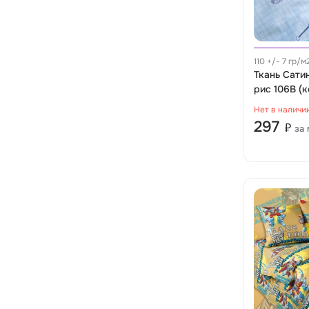
110 +/- 7 гр/
Ткань Сати
рис 106В (
Нет в наличи
297
₽
за 