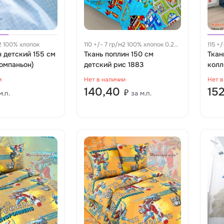
м2 100% хлопок
110 +/- 7 гр/м2 100% хлопок 0.26
115 +
н детский 155 см
м
Ткань поплин 150 см
м
Ткан
компаньон)
детский рис 1883
колл
9514
и
Нет в наличии
Нет в
140,40
15
₽
м.п.
за м.п.