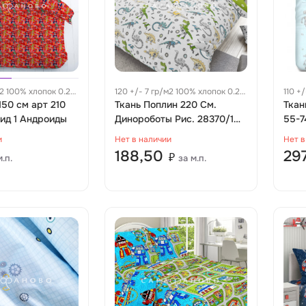
м2 100% хлопок 0.27
120 +/- 7 гр/м2 100% хлопок 0.22
110 +
150 см арт 210
м
Ткань Поплин 220 См.
Ткан
вид 1 Андроиды
Динороботы Рис. 28370/1
55-7
Основа
комп
и
Нет в наличии
Нет в
188,50
29
₽
м.п.
за м.п.