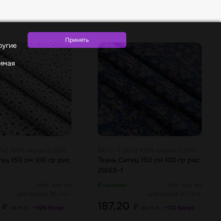
ругие
жимая
р/м2 100% хлопок 0.28 м
94 +/- 7 гр/м2 100% хлопок 0.28 м
ец 150 см 100 гр рис
Ткань Ситец 150 см 100 гр рис
21665-1
Мин. кол-во
В наличии
Мин. кол-во
для заказа 30 /м.п.
для заказа 30 /м.п.
0
187,20
₽
₽
за м.п.
за м.п.
+106 бонус
+112 бонус