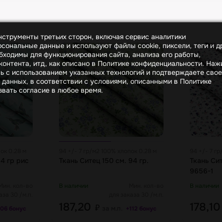
инструменты третьих сторон, включая сервис аналитики
сональные данные и используют файлы cookie, пиксели, теги и д
бходимы для функционирования сайта, анализа его работы,
онтента, итд, как описано в Политике конфиденциальности. На
сь с использованием указанных технологий и подтверждаете свое
 данных, в соответствии с условиями, описанными в Политике
вать согласие в любое время.
ок 0.28 м
94 +/- 7 гр/м2 100% хлопок 0.28 м
94 +/- 7 г
4 гр рис
Ткань Ситец 150 см. 94 гр.
Ткань Сит
9656-1
Мин. кол-во
В наличии
Мин. кол-во
В наличии
аза 30 /м.п.
для заказа 30 /м.п.
187,20
178,1
₽
за м.п.
106 бонус
+112 бонус