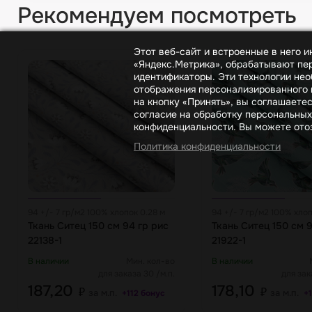
Рекомендуем посмотреть
Этот веб-сайт и встроенные в него 
«Яндекс.Метрика», обрабатывают пер
идентификаторы. Эти технологии нео
отображения персонализированного к
на кнопку «Принять», вы соглашаете
согласие на обработку персональных
конфиденциальности. Вы можете отоз
Политика конфиденциальности
94 +/- 7 гр/м2 100% хлопок 0.28 м
94 +/- 7 гр/м2 100% хлоп
Ткань Ситец 150 см 94 гр рис
Ткань Ситец 150 см 9
22138-1
21922-1
В наличии
Мин. кол-во
В наличии
для заказа 30 /м.п.
для зак
187,20
178,10
₽
₽
за м.п.
за м.п.
+112 бонус
+