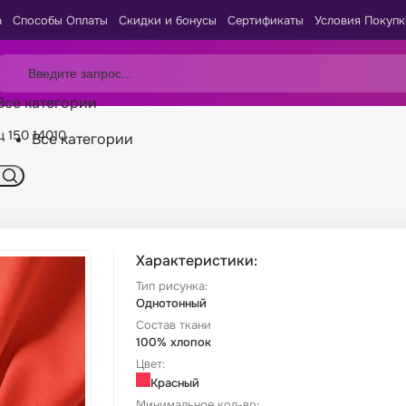
а
Способы Оплаты
Скидки и бонусы
Сертификаты
Условия Покупк
Все категории
ц 150 14010
Все категории
Характеристики:
Тип рисунка:
Однотонный
Состав ткани
100% хлопок
Цвет:
Красный
Минимальное кол-во: