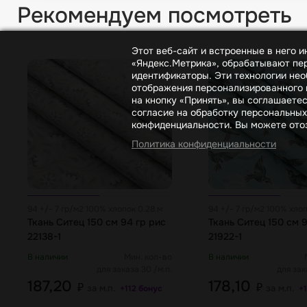
Рекомендуем посмотреть
Этот веб-сайт и встроенные в него 
«Яндекс.Метрика», обрабатывают пер
идентификаторы. Эти технологии нео
отображения персонализированного к
на кнопку «Принять», вы соглашаете
согласие на обработку персональных
конфиденциальности. Вы можете отоз
Политика конфиденциальности
94 +/- 7 гр/м2 100% хлопок 0.28 м
94 +/- 7 гр/м2 100% хлоп
Ткань Ситец 150 см 94 гр рис
Ткань Ситец 150 см 9
22138-1
21922-1
В наличии
Мин. кол-во
В наличии
для заказа 30 /м.п.
для зак
187,20
178,10
₽
₽
за м.п.
за м.п.
+112 бонус
+