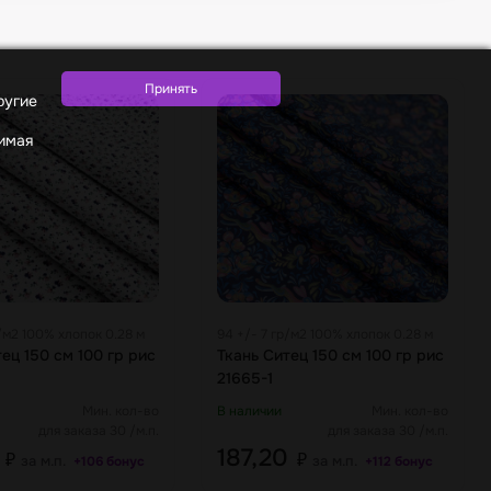
ругие
жимая
р/м2 100% хлопок 0.28 м
94 +/- 7 гр/м2 100% хлопок 0.28 м
ец 150 см 100 гр рис
Ткань Ситец 150 см 100 гр рис
21665-1
Мин. кол-во
В наличии
Мин. кол-во
для заказа 30 /м.п.
для заказа 30 /м.п.
0
187,20
₽
₽
за м.п.
за м.п.
+106 бонус
+112 бонус