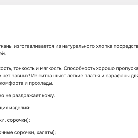
кань, изготавливается из натурального хлопка посредс
ей.
сть, тонкость и мягкость. Способность хорошо пропускат
 нет равных! Из ситца шьют лёгкие платья и сарафаны д
 комфорта и прохлады.
о не раздражает кожу.
щих изделий:
и, сорочки);
чные сорочки, халаты);