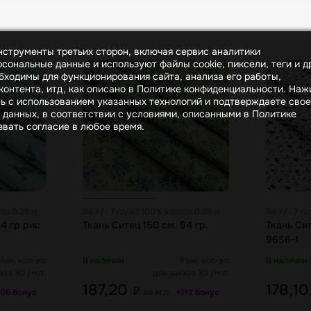
инструменты третьих сторон, включая сервис аналитики
сональные данные и используют файлы cookie, пиксели, теги и д
бходимы для функционирования сайта, анализа его работы,
онтента, итд, как описано в Политике конфиденциальности. На
сь с использованием указанных технологий и подтверждаете свое
 данных, в соответствии с условиями, описанными в Политике
вать согласие в любое время.
ок 0.28 м
94 +/- 7 гр/м2 100% хлопок 0.28 м
94 +/- 7 г
4 гр рис
Ткань Ситец 150 см. 94 гр.
Ткань Сит
9656-1
Мин. кол-во
В наличии
Мин. кол-во
В наличии
аза 30 /м.п.
для заказа 30 /м.п.
187,20
178,1
₽
за м.п.
106 бонус
+112 бонус