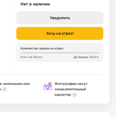
Нет в наличии
Уведомить
Хочу на отрез!
Количество заявок на отрез
0 м.п. из 30 м.п.
До выкупа: 30 м.п.
а наличными или
Фотографии несут
н
ознакомительный
характер