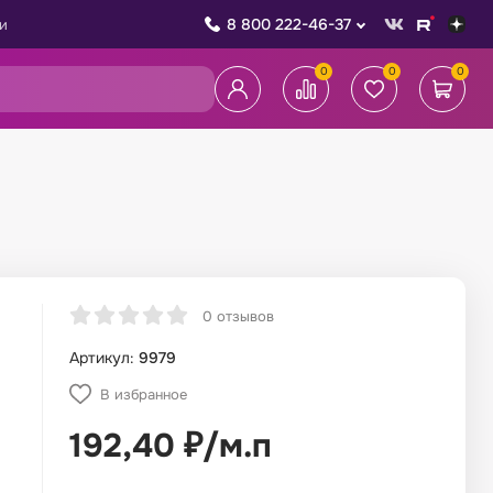
8 800 222-46-37
и
0
0
0
0 отзывов
Артикул:
9979
В избранное
192,40
₽
/
м.п