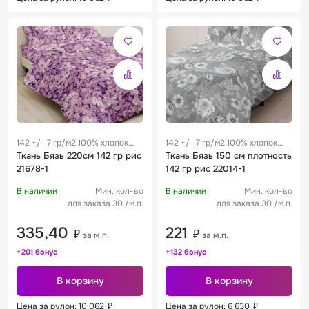
142 +/- 7 гр/м2 100% хлопок
142 +/- 7 гр/м2 100% хлопок
0.29 м
Ткань Бязь 220см 142 гр рис
0.29 м
Ткань Бязь 150 см плотность
21678-1
142 гр рис 22014-1
В наличии
Мин. кол-во
В наличии
Мин. кол-во
для заказа 30 /м.п.
для заказа 30 /м.п.
335,40
221
₽
₽
за м.п.
за м.п.
+201 бонус
+132 бонус
В корзину
В корзину
Цена за рулон: 10 062
₽
Цена за рулон: 6 630
₽