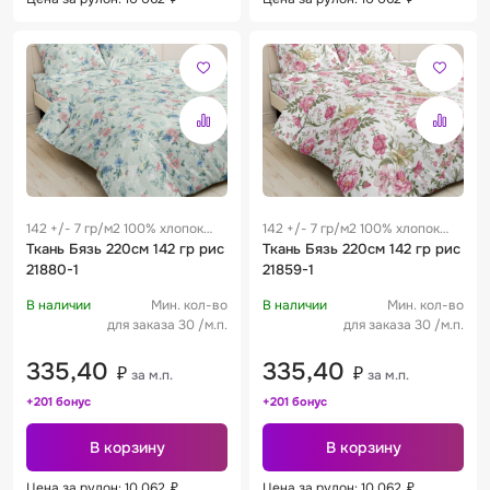
142 +/- 7 гр/м2 100% хлопок
142 +/- 7 гр/м2 100% хлопок
0.29 м
Ткань Бязь 220см 142 гр рис
0.29 м
Ткань Бязь 220см 142 гр рис
21880-1
21859-1
В наличии
Мин. кол-во
В наличии
Мин. кол-во
для заказа 30 /м.п.
для заказа 30 /м.п.
335,40
335,40
₽
₽
за м.п.
за м.п.
+201 бонус
+201 бонус
В корзину
В корзину
Цена за рулон: 10 062
₽
Цена за рулон: 10 062
₽