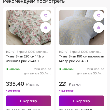
Рекомендуем посмотреть
142 +/- 7 гр/м2 100% хлопок
142 +/- 7 гр/м2 100% хлопок
0.29 м
Ткань Бязь 220 см 142гр
0.29 м
Ткань Бязь 150 см плотность
набивная рис 21743-1
142 гр рис 22046-1
В наличии
Мин. кол-во
В наличии
Мин. кол-во
для заказа 30 /м.п.
для заказа 30 /м.п.
335,40
221
₽
₽
за м.п.
за м.п.
+201 бонус
+132 бонус
В корзину
В корзину
Цена за рулон: 10 062
₽
Цена за рулон: 6 630
₽