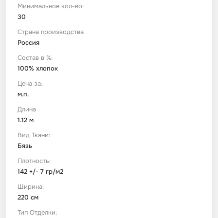
Минимальное кол-во:
30
Футер
Имитации материалов
Страна производства
Россия
Шелк Армани
Состав в %:
100% хлопок
Штапель
Цена за:
м.п.
Длина
1.12 м
Вид Ткани:
Бязь
Плотность:
142 +/- 7 гр/м2
Ширина:
220 см
Тип Отделки: