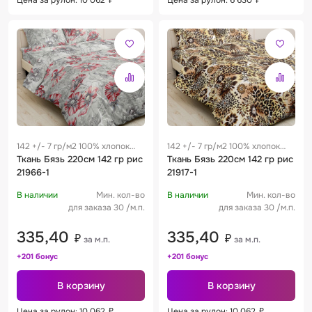
142 +/- 7 гр/м2 100% хлопок
142 +/- 7 гр/м2 100% хлопок
0.29 м
Ткань Бязь 220см 142 гр рис
0.29 м
Ткань Бязь 220см 142 гр рис
21966-1
21917-1
В наличии
Мин. кол-во
В наличии
Мин. кол-во
для заказа 30 /м.п.
для заказа 30 /м.п.
335,40
335,40
₽
₽
за м.п.
за м.п.
+201 бонус
+201 бонус
В корзину
В корзину
Цена за рулон: 10 062
₽
Цена за рулон: 10 062
₽