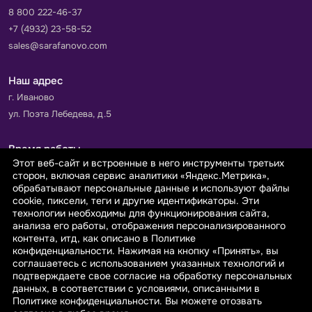
8 800 222-46-37
+7 (4932) 23-58-52
sales@sarafanovo.com
Наш адрес
г. Иваново
ул. Поэта Лебедева, д.5
Время работы
Этот веб-сайт и встроенные в него инструменты третьих
Пн-Пт с 9.00 до 18.00
сторон, включая сервис аналитики «Яндекс.Метрика»,
Сб-Вс: выходной
обрабатывают персональные данные и используют файлы
cookie, пиксели, теги и другие идентификаторы. Эти
технологии необходимы для функционирования сайта,
Принимаем к оплате
анализа его работы, отображения персонализированного
контента, итд, как описано в Политике
конфиденциальности. Нажимая на кнопку «Принять», вы
соглашаетесь с использованием указанных технологий и
подтверждаете свое согласие на обработку персональных
данных, в соответствии с условиями, описанными в
© 2026 sarafanovo.com - Интернет-магазин "САРАФАНОВО"
Политике конфиденциальности. Вы можете отозвать
специализируется на производстве, продаже тканей оптом и в