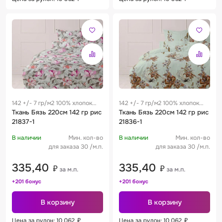
142 +/- 7 гр/м2 100% хлопок
142 +/- 7 гр/м2 100% хлопок
0.29 м
Ткань Бязь 220см 142 гр рис
0.29 м
Ткань Бязь 220см 142 гр рис
21837-1
21836-1
В наличии
Мин. кол-во
В наличии
Мин. кол-во
для заказа 30 /м.п.
для заказа 30 /м.п.
335,40
335,40
₽
₽
за м.п.
за м.п.
+201 бонус
+201 бонус
В корзину
В корзину
Цена за рулон: 10 062
₽
Цена за рулон: 10 062
₽